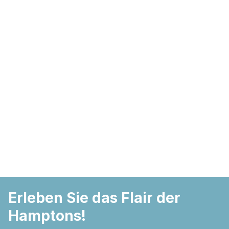
Nicht kategorisiert.
Andere nicht kategorisierte Cookies sind solche, die
analysiert werden und noch keiner Kategorie zugeordnet
wurden.
Alle ablehnen
Meine Einstellungen speichern
Alle akzeptieren
Erleben Sie das Flair der
Hamptons!