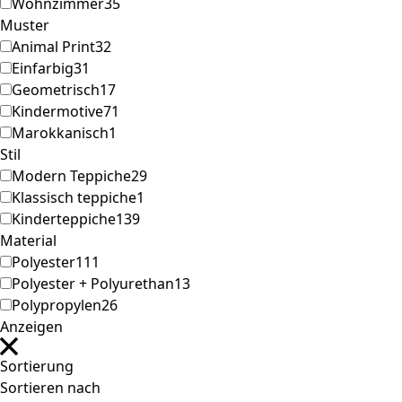
Wohnzimmer
35
Muster
Animal Print
32
Einfarbig
31
Geometrisch
17
Kindermotive
71
Marokkanisch
1
Stil
Modern Teppiche
29
Klassisch teppiche
1
Kinderteppiche
139
Material
Polyester
111
Polyester + Polyurethan
13
Polypropylen
26
Anzeigen
Sortierung
Sortieren nach