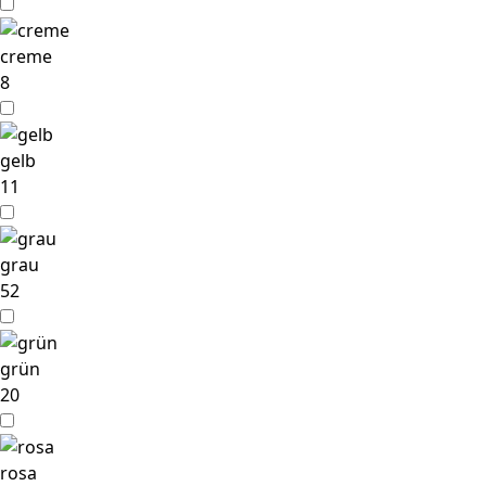
creme
8
gelb
11
grau
52
grün
20
rosa