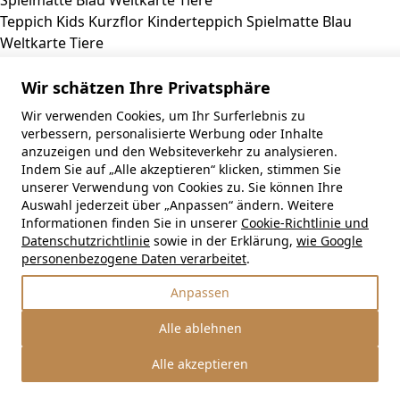
Teppich Kids
Kurzflor Kinderteppich Spielmatte Blau
Weltkarte Tiere
ab
€
29,99
Wir schätzen Ihre Privatsphäre
Wir verwenden Cookies, um Ihr Surferlebnis zu
verbessern, personalisierte Werbung oder Inhalte
anzuzeigen und den Websiteverkehr zu analysieren.
Indem Sie auf „Alle akzeptieren“ klicken, stimmen Sie
Teppich Kids
Kurzflor Kinderteppich Mehrfarbig Hase
unserer Verwendung von Cookies zu. Sie können Ihre
Ballon
Auswahl jederzeit über „Anpassen“ ändern. Weitere
ab
€
29,99
Informationen finden Sie in unserer
Cookie-Richtlinie und
Datenschutzrichtlinie
sowie in der Erklärung,
wie Google
personenbezogene Daten verarbeitet
.
Anpassen
Teppich Kids
Kurzflor Kinderteppich Mehrfarbig Teddybär
Alle ablehnen
Luftballons
ab
€
29,99
Alle akzeptieren