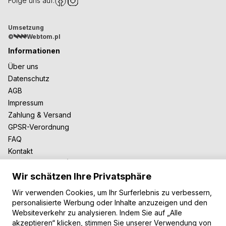
Folge uns auf:
Umsetzung
©
Webtom.pl
Informationen
Über uns
Datenschutz
AGB
Impressum
Zahlung & Versand
GPSR-Verordnung
FAQ
Kontakt
Zusammenarbeit
Wir schätzen Ihre Privatsphäre
Für Blogger
B2B-Zusammenarbeit
Wir verwenden Cookies, um Ihr Surferlebnis zu verbessern,
Unsere Teppiche
personalisierte Werbung oder Inhalte anzuzeigen und den
Websiteverkehr zu analysieren. Indem Sie auf „Alle
Moderne Teppiche
akzeptieren“ klicken, stimmen Sie unserer Verwendung von