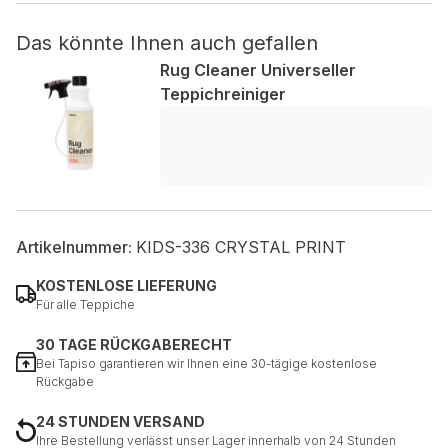
Das könnte Ihnen auch gefallen
Nicht kategorisiert.
Rug Cleaner Universeller
Andere nicht kategorisierte Cookies sind solche, die
Teppichreiniger
analysiert werden und noch keiner Kategorie zugeordnet
wurden.
Alle ablehnen
Meine Einstellungen speichern
Artikelnummer:
KIDS-336 CRYSTAL PRINT
Alle akzeptieren
KOSTENLOSE LIEFERUNG
Für alle Teppiche
30 TAGE RÜCKGABERECHT
Bei Tapiso garantieren wir Ihnen eine 30-tägige kostenlose
Rückgabe
24 STUNDEN VERSAND
Ihre Bestellung verlässt unser Lager innerhalb von 24 Stunden