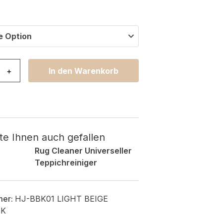
e Option
ch Snooki Pastellstraßen Beige Rutschfest Menge
+
In den Warenkorb
te Ihnen auch gefallen
Rug Cleaner Universeller
Teppichreiniger
mer:
HJ-BBK01 LIGHT BEIGE
BK