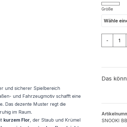
Größe
Wähle ein
Kinderteppi
-
Das könn
er und sicherer Spielbereich
aßen- und Fahrzeugmotiv schafft eine
e. Das dezente Muster regt die
g ruhig im Raum.
Artikelnum
it
kurzem Flor
, der Staub und Krümel
SNOOKI B