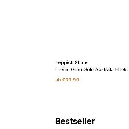
Marketing
Marketing-Cookies werden 
anzuzeigen, die für den e
Werbetreibende Dritter sin
Nicht kategorisiert
Andere nicht kategorisier
Teppich Shine
Antirutsch
Creme Grau Gold Abstrakt Effekt
Alle ablehnen
ab
€
39,99
Bestseller