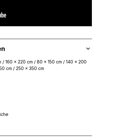
en
 / 160 x 220 cm / 80 x 150 cm / 140 x 200
250 cm / 250 x 350 cm
iche
 Inhalte und Anzeigen zu personalisieren, um Funktionen für sozia