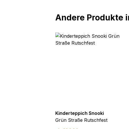
Andere Produkte in
pich Snooki
Kinderteppich Snooki
rineblau Rutschfest
Grün Straße Rutschfest