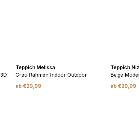
verwendet, um Benutzer über Websites hinweg zu verfolgen. Das Z
inzelnen Benutzer relevant und ansprechend sind und somit wertvol
d.
.
te Cookies sind solche, die analysiert werden und noch keiner Kate
Teppich Melissa
Teppich Ni
 3D
Grau Rahmen Indoor Outdoor
Beige Moder
Meine Einstellungen speichern
ab
€
29,99
ab
€
29,99