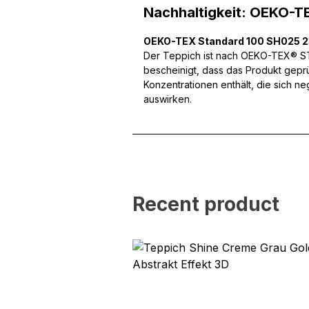
können und um unseren Tra
Nachhaltigkeit: OEKO-T
Website an unsere Partner
mit weiteren Daten zusamm
OEKO-TEX Standard 100 SH025 
Dienste gesammelt haben.
Der Teppich ist nach OEKO-TEX® STA
bescheinigt, dass das Produkt gepr
Konzentrationen enthält, die sich n
Notwendig
auswirken.
Notwendige Cookies sind e
Beispiel das Bereitstellen
speichern keine persone
Präferenzen
Recent product
Präferenz-Cookies ermögli
Website aussieht oder funk
Statistik
Statistik-Cookies helfen W
indem sie anonyme Inform