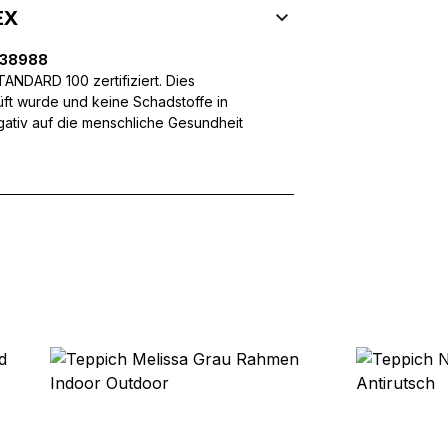
ffic zu analysieren. Außerdem geben wir Informationen über Ihre
EX
 für soziale Medien, Werbung und Analysen weiter. Diese Partner k
enführen, die Sie ihnen bereitgestellt haben oder die sie im Rahme
238988
NDARD 100 zertifiziert. Dies
üft wurde und keine Schadstoffe in
egativ auf die menschliche Gesundheit
rforderlich, um die grundlegenden Funktionen dieser Website zu 
 eines sicheren Log-ins oder das Anpassen Ihrer Zustimmungseinste
nbezogenen Daten.
chen es einer Website, Informationen zu speichern, die die Art und
tioniert, wie zum Beispiel Ihre bevorzugte Sprache oder die Region,
ebsite-Betreibern zu verstehen, wie sich verschiedene Benutzer au
ationen sammeln und melden.