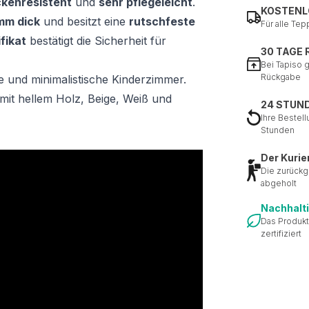
ckenresistent
und
sehr pflegeleicht
.
KOSTENL
mm dick
und besitzt eine
rutschfeste
Für alle Tep
fikat
bestätigt die Sicherheit für
30 TAGE
Bei Tapiso 
Rückgabe
e und minimalistische Kinderzimmer.
mit hellem Holz, Beige, Weiß und
24 STUN
Ihre Bestell
Stunden
Der Kurie
Die zurückg
abgeholt
Nachhalt
Das Produkt
zertifiziert