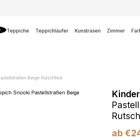
Teppiche
Teppichläufer
Kunstrasen
Zimmer
Far
astellstraßen Beige Rutschfest
Kinder
Pastel
Rutsch
ab
€
2