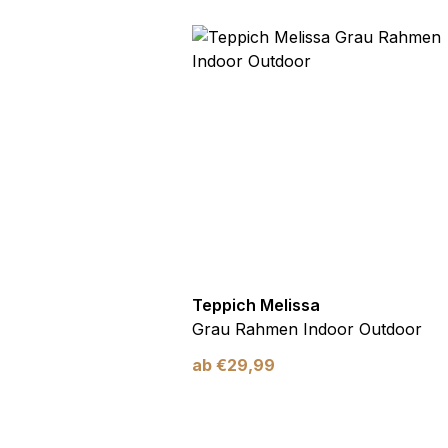
utdoor
Teppich Melissa
Blau Blätter
Grau Rahmen Indoor Outdoor
ab
€
29,99