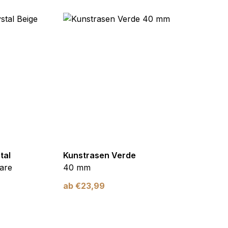
tal
Kunstrasen Verde
Kunst
are
40 mm
Braun
ab
€
23,99
ab
€
2