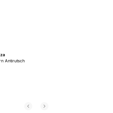
iel ist es, Anzeigen
ler für Herausgeber und
gorie zugeordnet wurden.
zza
Teppich Shine
n Antirutsch
Creme Grau Gold Abstrakt Eff
Alle akzeptieren
ab
€
39,99