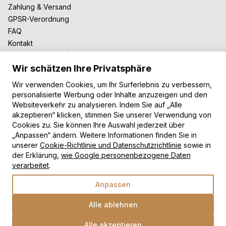
Zahlung & Versand
GPSR-Verordnung
FAQ
Kontakt
Zusammenarbeit
Wir schätzen Ihre Privatsphäre
Für Blogger
B2B-Zusammenarbeit
Wir verwenden Cookies, um Ihr Surferlebnis zu verbessern,
Unsere Teppiche
personalisierte Werbung oder Inhalte anzuzeigen und den
Websiteverkehr zu analysieren. Indem Sie auf „Alle
Moderne Teppiche
akzeptieren“ klicken, stimmen Sie unserer Verwendung von
Vintage Teppiche
Cookies zu. Sie können Ihre Auswahl jederzeit über
Shaggy Teppiche
„Anpassen“ ändern. Weitere Informationen finden Sie in
Kinderteppiche
unserer
Cookie-Richtlinie und Datenschutzrichtlinie
sowie in
der Erklärung,
wie Google personenbezogene Daten
Zahlungsarten
verarbeitet
.
Anpassen
Alle ablehnen
Alle akzeptieren