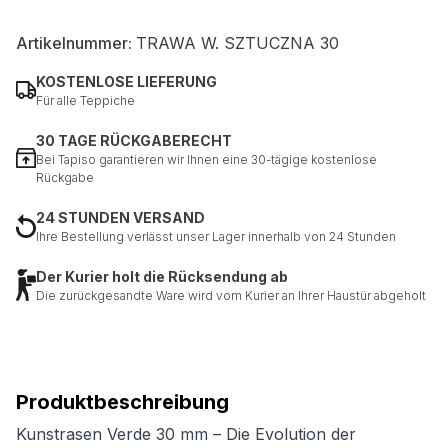
Artikelnummer:
TRAWA W. SZTUCZNA 30
Nicht kategorisiert.
KOSTENLOSE LIEFERUNG
Andere nicht kategorisierte Cookies sind solche, die
Für alle Teppiche
analysiert werden und noch keiner Kategorie zugeordnet
wurden.
30 TAGE RÜCKGABERECHT
Bei Tapiso garantieren wir Ihnen eine 30-tägige kostenlose
Rückgabe
Alle ablehnen
24 STUNDEN VERSAND
Meine Einstellungen speichern
Ihre Bestellung verlässt unser Lager innerhalb von 24 Stunden
Alle akzeptieren
Der Kurier holt die Rücksendung ab
Die zurückgesandte Ware wird vom Kurier an Ihrer Haustür abgeholt
Produktbeschreibung
Kunstrasen Verde 30 mm – Die Evolution der