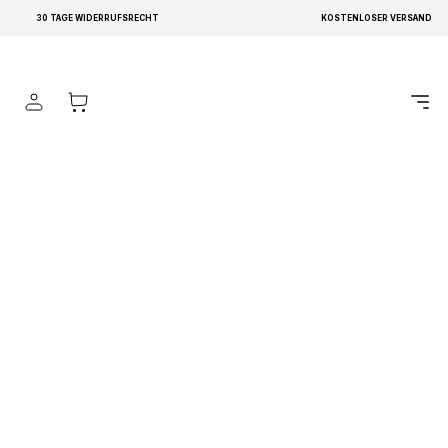
Produkte
Kunstrasen Verde 40 mm
30 TAGE WIDERRUFSRECHT
KOSTENLOSER VERSAND