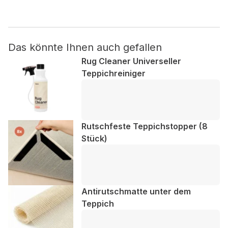
Nicht kategorisiert.
Das könnte Ihnen auch gefallen
Andere nicht kategorisierte Cookies sind solche, die
analysiert werden und noch keiner Kategorie zugeordnet
Rug Cleaner Universeller
wurden.
Teppichreiniger
Alle ablehnen
Meine Einstellungen speichern
Rutschfeste Teppichstopper (8
Stück)
Alle akzeptieren
Antirutschmatte unter dem
Teppich