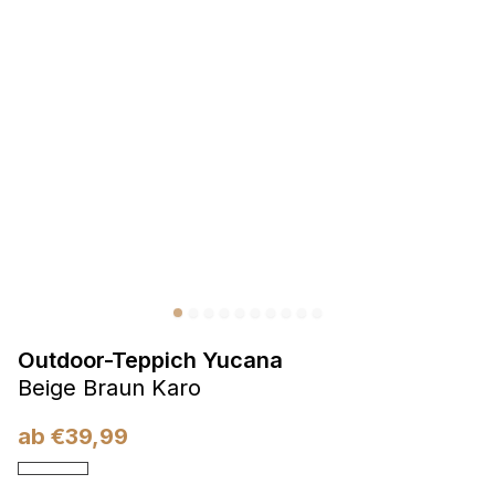
Präferenzen
Präferenz-Cookies ermöglichen es einer Website,
Informationen zu speichern, die die Art und Weise ändern,
wie die Website aussieht oder funktioniert, wie zum Beispiel
Ihre bevorzugte Sprache oder die Region, in der Sie sich
befinden.
Statistik
Statistik-Cookies helfen Website-Betreibern zu verstehen,
wie sich verschiedene Benutzer auf der Website verhalten,
indem sie anonyme Informationen sammeln und melden.
Outdoor-Teppich Yucana
Marketing
Beige Braun Karo
Marketing-Cookies werden verwendet, um Benutzer über
Websites hinweg zu verfolgen. Das Ziel ist es, Anzeigen
ab
€
39,99
anzuzeigen, die für den einzelnen Benutzer relevant und
ansprechend sind und somit wertvoller für Herausgeber und
Werbetreibende Dritter sind.