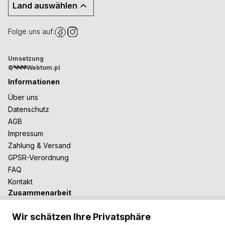
Land auswählen
Folge uns auf:
Umsetzung
©
Webtom.pl
Informationen
Über uns
Datenschutz
AGB
Impressum
Zahlung & Versand
GPSR-Verordnung
FAQ
Kontakt
Zusammenarbeit
Für Blogger
Wir schätzen Ihre Privatsphäre
B2B-Zusammenarbeit