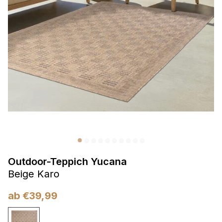
Präferenzen
Präferenz-Cookies ermöglichen es einer Website,
Informationen zu speichern, die die Art und Weise ändern,
wie die Website aussieht oder funktioniert, wie zum Beispiel
Ihre bevorzugte Sprache oder die Region, in der Sie sich
befinden.
Statistik
Statistik-Cookies helfen Website-Betreibern zu verstehen,
wie sich verschiedene Benutzer auf der Website verhalten,
indem sie anonyme Informationen sammeln und melden.
Outdoor-Teppich Yucana
Marketing
Beige Karo
Marketing-Cookies werden verwendet, um Benutzer über
Websites hinweg zu verfolgen. Das Ziel ist es, Anzeigen
ab
€
39,99
anzuzeigen, die für den einzelnen Benutzer relevant und
ansprechend sind und somit wertvoller für Herausgeber und
Werbetreibende Dritter sind.