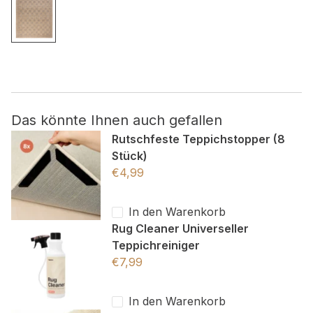
Nicht kategorisiert.
Andere nicht kategorisierte Cookies sind solche, die
analysiert werden und noch keiner Kategorie zugeordnet
wurden.
Das könnte Ihnen auch gefallen
Alle ablehnen
Rutschfeste Teppichstopper (8
Stück)
Meine Einstellungen speichern
€
4,99
Alle akzeptieren
In den Warenkorb
Rug Cleaner Universeller
Teppichreiniger
€
7,99
In den Warenkorb