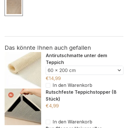
Nicht kategorisiert.
Andere nicht kategorisierte Cookies sind solche, die
analysiert werden und noch keiner Kategorie zugeordnet
wurden.
Das könnte Ihnen auch gefallen
Antirutschmatte unter dem
Alle ablehnen
Teppich
Meine Einstellungen speichern
60 x 200 cm
€
14,99
Alle akzeptieren
In den Warenkorb
Rutschfeste Teppichstopper (8
Stück)
€
4,99
In den Warenkorb