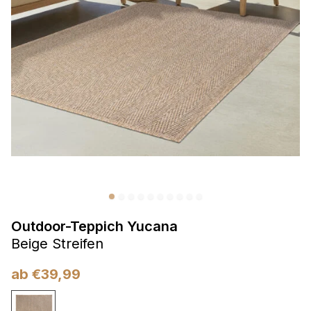
Präferenzen
Präferenz-Cookies ermöglichen es einer Website,
Informationen zu speichern, die die Art und Weise ändern,
wie die Website aussieht oder funktioniert, wie zum Beispiel
Ihre bevorzugte Sprache oder die Region, in der Sie sich
befinden.
Statistik
Statistik-Cookies helfen Website-Betreibern zu verstehen,
wie sich verschiedene Benutzer auf der Website verhalten,
indem sie anonyme Informationen sammeln und melden.
Outdoor-Teppich Yucana
Marketing
Beige Streifen
Marketing-Cookies werden verwendet, um Benutzer über
Websites hinweg zu verfolgen. Das Ziel ist es, Anzeigen
ab
€
39,99
anzuzeigen, die für den einzelnen Benutzer relevant und
ansprechend sind und somit wertvoller für Herausgeber und
Werbetreibende Dritter sind.