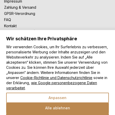
Impressum
Zahlung & Versand
GPSR-Verordnung
FAQ
Kontakt
Zusammenarbeit
Wir schätzen Ihre Privatsphäre
Für Blogger
B2B-Zusammenarbeit
Wir verwenden Cookies, um Ihr Surferlebnis zu verbessern,
Unsere Teppiche
personalisierte Werbung oder Inhalte anzuzeigen und den
Websiteverkehr zu analysieren. Indem Sie auf „Alle
Moderne Teppiche
akzeptieren“ klicken, stimmen Sie unserer Verwendung von
Vintage Teppiche
Cookies zu. Sie können Ihre Auswahl jederzeit über
Shaggy Teppiche
„Anpassen“ ändern. Weitere Informationen finden Sie in
unserer
Cookie-Richtlinie und Datenschutzrichtlinie
sowie in
Kinderteppiche
der Erklärung,
wie Google personenbezogene Daten
Zahlungsarten
verarbeitet
.
Anpassen
Alle ablehnen