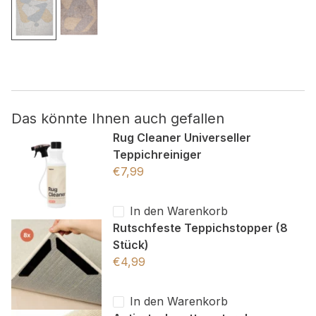
Nicht kategorisiert.
Andere nicht kategorisierte Cookies sind solche, die
analysiert werden und noch keiner Kategorie zugeordnet
wurden.
Das könnte Ihnen auch gefallen
Alle ablehnen
Rug Cleaner Universeller
Teppichreiniger
Meine Einstellungen speichern
€
7,99
Alle akzeptieren
In den Warenkorb
Rutschfeste Teppichstopper (8
Stück)
€
4,99
In den Warenkorb