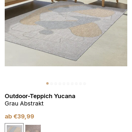
Präferenzen
Präferenz-Cookies ermöglichen es einer Website,
Informationen zu speichern, die die Art und Weise ändern,
wie die Website aussieht oder funktioniert, wie zum Beispiel
Ihre bevorzugte Sprache oder die Region, in der Sie sich
befinden.
Statistik
Statistik-Cookies helfen Website-Betreibern zu verstehen,
wie sich verschiedene Benutzer auf der Website verhalten,
indem sie anonyme Informationen sammeln und melden.
Outdoor-Teppich Yucana
Marketing
Grau Abstrakt
Marketing-Cookies werden verwendet, um Benutzer über
Websites hinweg zu verfolgen. Das Ziel ist es, Anzeigen
ab
€
39,99
anzuzeigen, die für den einzelnen Benutzer relevant und
ansprechend sind und somit wertvoller für Herausgeber und
Werbetreibende Dritter sind.