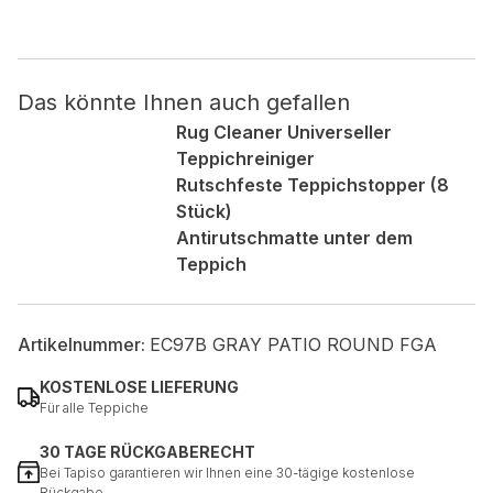
Nicht kategorisiert.
Das könnte Ihnen auch gefallen
Andere nicht kategorisierte Cookies sind solche, die
analysiert werden und noch keiner Kategorie zugeordnet
Rug Cleaner Universeller
wurden.
Teppichreiniger
Rutschfeste Teppichstopper (8
Stück)
Alle ablehnen
Antirutschmatte unter dem
Meine Einstellungen speichern
Teppich
Alle akzeptieren
Artikelnummer:
EC97B GRAY PATIO ROUND FGA
KOSTENLOSE LIEFERUNG
Für alle Teppiche
30 TAGE RÜCKGABERECHT
Bei Tapiso garantieren wir Ihnen eine 30-tägige kostenlose
Rückgabe