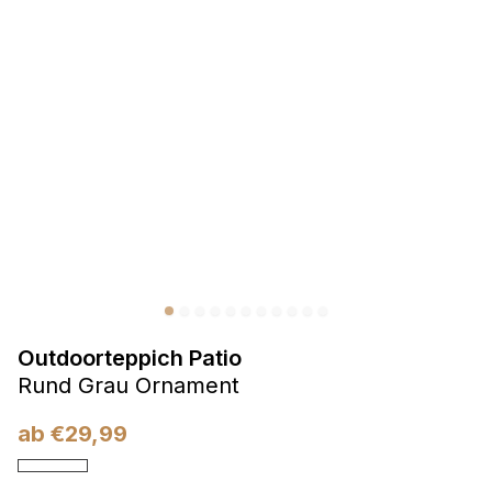
Präferenzen
Präferenz-Cookies ermöglichen es einer Website,
Informationen zu speichern, die die Art und Weise ändern,
wie die Website aussieht oder funktioniert, wie zum Beispiel
Ihre bevorzugte Sprache oder die Region, in der Sie sich
befinden.
Statistik
Statistik-Cookies helfen Website-Betreibern zu verstehen,
wie sich verschiedene Benutzer auf der Website verhalten,
indem sie anonyme Informationen sammeln und melden.
Outdoorteppich Patio
Marketing
Rund Grau Ornament
Marketing-Cookies werden verwendet, um Benutzer über
Websites hinweg zu verfolgen. Das Ziel ist es, Anzeigen
ab
€
29,99
anzuzeigen, die für den einzelnen Benutzer relevant und
ansprechend sind und somit wertvoller für Herausgeber und
Werbetreibende Dritter sind.