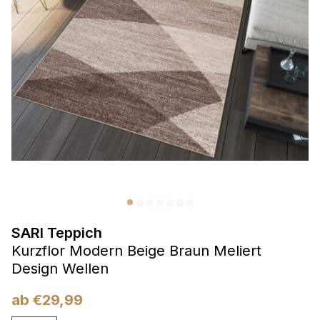
Präferenzen
Präferenz-Cookies ermöglichen es einer Website,
Informationen zu speichern, die die Art und Weise ändern,
wie die Website aussieht oder funktioniert, wie zum Beispiel
Ihre bevorzugte Sprache oder die Region, in der Sie sich
befinden.
Statistik
Statistik-Cookies helfen Website-Betreibern zu verstehen,
wie sich verschiedene Benutzer auf der Website verhalten,
indem sie anonyme Informationen sammeln und melden.
SARI Teppich
Marketing
Kurzflor Modern Beige Braun Meliert
Marketing-Cookies werden verwendet, um Benutzer über
Design Wellen
Websites hinweg zu verfolgen. Das Ziel ist es, Anzeigen
anzuzeigen, die für den einzelnen Benutzer relevant und
ab
€
29,99
ansprechend sind und somit wertvoller für Herausgeber und
Werbetreibende Dritter sind.