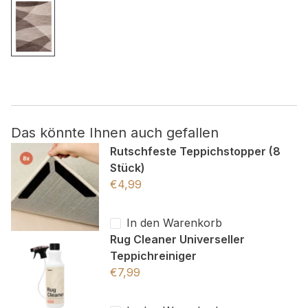
Nicht kategorisiert.
Andere nicht kategorisierte Cookies sind solche, die
analysiert werden und noch keiner Kategorie zugeordnet
wurden.
Das könnte Ihnen auch gefallen
Alle ablehnen
Rutschfeste Teppichstopper (8
Meine Einstellungen speichern
Stück)
€
4,99
Alle akzeptieren
In den Warenkorb
Rug Cleaner Universeller
Teppichreiniger
€
7,99