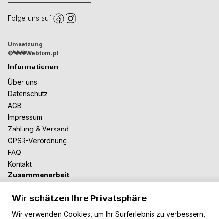
Folge uns auf:
Umsetzung
©
Webtom.pl
Informationen
Über uns
Datenschutz
AGB
Impressum
Zahlung & Versand
GPSR-Verordnung
FAQ
Kontakt
Zusammenarbeit
Für Blogger
Wir schätzen Ihre Privatsphäre
B2B-Zusammenarbeit
Unsere Teppiche
Wir verwenden Cookies, um Ihr Surferlebnis zu verbessern,