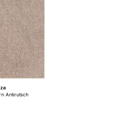
f der Website verhalten,
iel ist es, Anzeigen
ler für Herausgeber und
gorie zugeordnet wurden.
zza
Teppich Shine
Alle akzeptieren
n Antirutsch
Creme Grau Gold Abstrakt Eff
ab
€
39,99