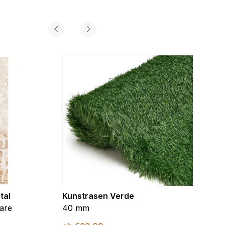
tal
Kunstrasen Verde
Kunst
are
40 mm
Braun