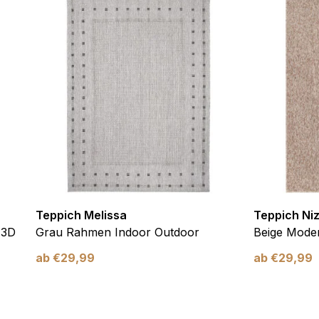
ebsite-Betreibern zu verstehen, wie sich verschiedene Benutzer au
ationen sammeln und melden.
verwendet, um Benutzer über Websites hinweg zu verfolgen. Das Z
inzelnen Benutzer relevant und ansprechend sind und somit wertvol
d.
.
te Cookies sind solche, die analysiert werden und noch keiner Kate
Teppich Melissa
Teppich Ni
Meine Einstellungen speichern
 3D
Grau Rahmen Indoor Outdoor
Beige Moder
ab
€
29,99
ab
€
29,99