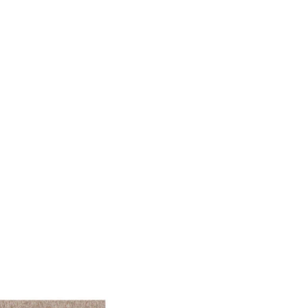
le Medien anbieten zu
 Verwendung unserer
önnen diese Informationen
n Ihrer Nutzung der
ermöglichen, wie zum
llungen. Diese Cookies
 Weise ändern, wie die
 in der Sie sich befinden.