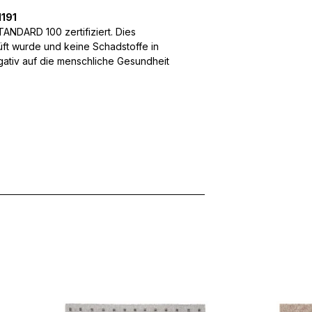
191
 Inhalte und Anzeigen zu personalisieren, um Funktionen für sozia
NDARD 100 zertifiziert. Dies
ffic zu analysieren. Außerdem geben wir Informationen über Ihre
üft wurde und keine Schadstoffe in
 für soziale Medien, Werbung und Analysen weiter. Diese Partner k
egativ auf die menschliche Gesundheit
enführen, die Sie ihnen bereitgestellt haben oder die sie im Rahme
rforderlich, um die grundlegenden Funktionen dieser Website zu 
 eines sicheren Log-ins oder das Anpassen Ihrer Zustimmungseinste
nbezogenen Daten.
chen es einer Website, Informationen zu speichern, die die Art und
tioniert, wie zum Beispiel Ihre bevorzugte Sprache oder die Region,