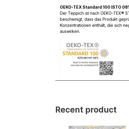
OEKO-TEX Standard 100 ISTO 081
Wir verwenden Cookies, um
Der Teppich ist nach OEKO-TEX® STA
können und um unseren Tra
bescheinigt, dass das Produkt gepr
Website an unsere Partner
Konzentrationen enthält, die sich n
mit weiteren Daten zusamm
auswirken.
Dienste gesammelt haben.
Notwendig
Notwendige Cookies sind e
Beispiel das Bereitstellen
speichern keine persone
Präferenzen
Präferenz-Cookies ermögli
Website aussieht oder funk
Recent product
Statistik