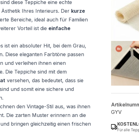
r
sind diese Teppiche eine echte
 Ästhetik Ihres Interieurs. Der
kurze
ierte Bereiche, ideal auch für Familien
iterer Vorteil ist die
einfache
s ist ein absoluter Hit, bei dem Grau,
n. Diese eleganten Farbtöne passen
len und verleihen ihnen einen
e. Die Teppiche sind mit dem
at
versehen, das bedeutet, dass sie
sind und somit eine sichere und
n.
Artikelnum
ichnen den Vintage-Stil aus, was ihnen
GYV
ht. Die zarten Muster erinnern an die
d bringen gleichzeitig einen frischen
KOSTENL
Für alle Tep