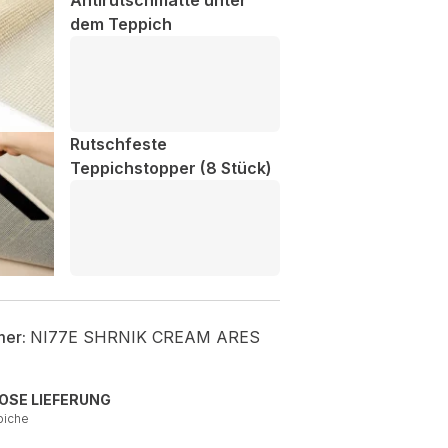
Antirutschmatte unter
dem Teppich
Rutschfeste
Teppichstopper (8 Stück)
mer:
NI77E SHRNIK CREAM ARES
OSE LIEFERUNG
piche