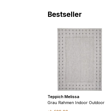
Bestseller
utdoor
Teppich Melissa
Blau Blätter
Grau Rahmen Indoor Outdoor