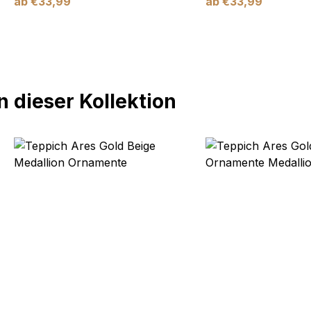
ab
€
33,99
ab
€
33,99
 dieser Kollektion