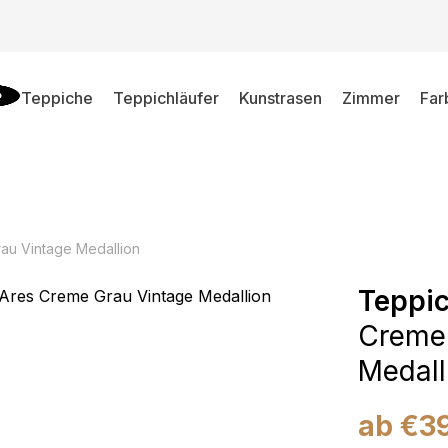
Teppiche
Teppichläufer
Kunstrasen
Zimmer
Far
au Vintage Medallion
Teppic
Creme 
Medall
ab
€
3