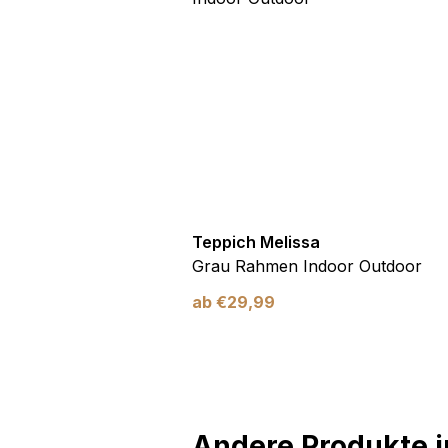
utdoor
Teppich Melissa
Blau Blätter
Grau Rahmen Indoor Outdoor
ab
€
29,99
Andere Produkte in