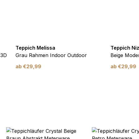
verwendet, um Benutzer über Websites hinweg zu verfolgen. Das Z
inzelnen Benutzer relevant und ansprechend sind und somit wertvol
d.
Teppich Melissa
Teppich Ni
.
 3D
Grau Rahmen Indoor Outdoor
Beige Moder
te Cookies sind solche, die analysiert werden und noch keiner Kate
ab
€
29,99
ab
€
29,99
Meine Einstellungen speichern