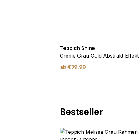
Marketing
Marketing-Cookies werden 
anzuzeigen, die für den e
Werbetreibende Dritter sin
Teppich Shine
Nicht kategorisiert
Antirutsch
Creme Grau Gold Abstrakt Effekt
Andere nicht kategorisier
ab
€
39,99
Alle ablehnen
Bestseller