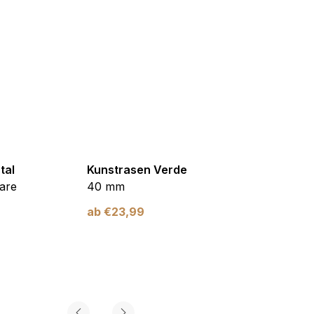
tal
Kunstrasen Verde
Kunst
are
40 mm
Braun
ab
€
23,99
ab
€
2