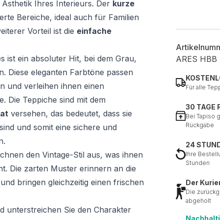
 Ästhetik Ihres Interieurs. Der
kurze
ierte Bereiche, ideal auch für Familien
iterer Vorteil ist die
einfache
Artikelnum
s ist ein absoluter Hit, bei dem Grau,
ARES HBB
n. Diese eleganten Farbtöne passen
KOSTENL
len und verleihen ihnen einen
Für alle Tep
e. Die Teppiche sind mit dem
30 TAGE
at
versehen, das bedeutet, dass sie
Bei Tapiso 
Rückgabe
sind und somit eine sichere und
n.
24 STUN
ichnen den Vintage-Stil aus, was ihnen
Ihre Bestell
Stunden
ht. Die zarten Muster erinnern an die
d bringen gleichzeitig einen frischen
Der Kurie
Die zurückg
abgeholt
nd unterstreichen Sie den Charakter
Nachhalt