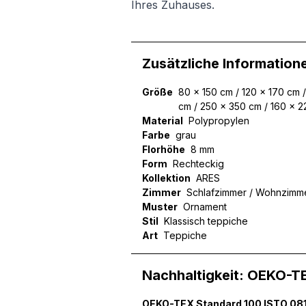
Ihres Zuhauses.
Zusätzliche Information
Größe
80 x 150 cm / 120 x 170 cm 
cm / 250 x 350 cm / 160 x 
Material
Polypropylen
Farbe
grau
Florhöhe
8 mm
Form
Rechteckig
Kollektion
ARES
Zimmer
Schlafzimmer / Wohnzimm
Muster
Ornament
Stil
Klassisch teppiche
Art
Teppiche
Nachhaltigkeit: OEKO-T
Wir verwenden Cookies, um
können und um unseren Tra
OEKO-TEX Standard 100 ISTO 081