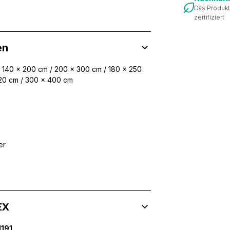
Das Produkt
zertifiziert
en
/ 140 x 200 cm / 200 x 300 cm / 180 x 250
220 cm / 300 x 400 cm
er
EX
 Inhalte und Anzeigen zu personalisieren, um Funktionen für sozia
ffic zu analysieren. Außerdem geben wir Informationen über Ihre
191