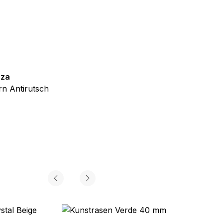
iel ist es, Anzeigen
ler für Herausgeber und
zza
Teppich Shine
n Antirutsch
Creme Grau Gold Abstrakt Eff
gorie zugeordnet wurden.
ab
€
39,99
Alle akzeptieren