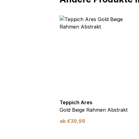
res
Teppich Ares
mente Vintage
Gold Beige Rahmen Abstrakt
ab
€
39,99