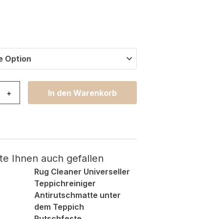
e Option
es Dunkelgrau Vintage Ornamente Menge
+
In den Warenkorb
te Ihnen auch gefallen
Rug Cleaner Universeller
Teppichreiniger
Antirutschmatte unter
dem Teppich
Rutschfeste