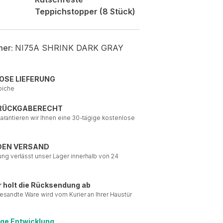
Teppichstopper (8 Stück)
mer:
NI75A SHRINK DARK GRAY
OSE LIEFERUNG
piche
 RÜCKGABERECHT
garantieren wir Ihnen eine 30-tägige kostenlose
DEN VERSAND
ung verlässt unser Lager innerhalb von 24
r holt die Rücksendung ab
esandte Ware wird vom Kurier an Ihrer Haustür
ige Entwicklung