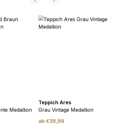
Teppich Ares
Teppi
nte Medallion
Grau Vintage Medallion
Creme
ab
€
39,99
ab
€
3