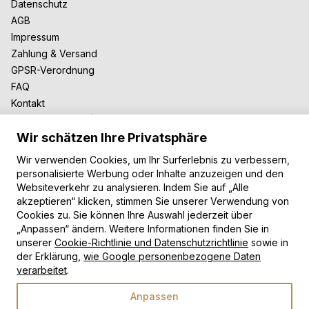
Datenschutz
AGB
Impressum
Zahlung & Versand
GPSR-Verordnung
FAQ
Kontakt
Zusammenarbeit
Wir schätzen Ihre Privatsphäre
Für Blogger
B2B-Zusammenarbeit
Wir verwenden Cookies, um Ihr Surferlebnis zu verbessern,
Unsere Teppiche
personalisierte Werbung oder Inhalte anzuzeigen und den
Websiteverkehr zu analysieren. Indem Sie auf „Alle
Moderne Teppiche
akzeptieren“ klicken, stimmen Sie unserer Verwendung von
Vintage Teppiche
Cookies zu. Sie können Ihre Auswahl jederzeit über
Shaggy Teppiche
„Anpassen“ ändern. Weitere Informationen finden Sie in
unserer
Cookie-Richtlinie und Datenschutzrichtlinie
sowie in
Kinderteppiche
der Erklärung,
wie Google personenbezogene Daten
Zahlungsarten
verarbeitet
.
Anpassen