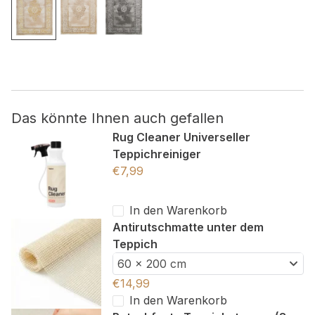
Nicht kategorisiert.
Andere nicht kategorisierte Cookies sind solche, die
analysiert werden und noch keiner Kategorie zugeordnet
wurden.
Das könnte Ihnen auch gefallen
Alle ablehnen
Rug Cleaner Universeller
Teppichreiniger
Meine Einstellungen speichern
€
7,99
Alle akzeptieren
In den Warenkorb
Antirutschmatte unter dem
Teppich
60 x 200 cm
€
14,99
In den Warenkorb