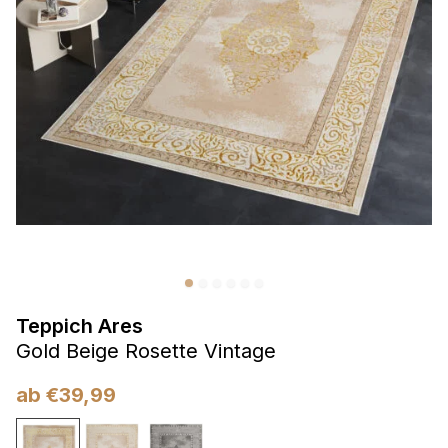
Präferenzen
Präferenz-Cookies ermöglichen es einer Website,
Informationen zu speichern, die die Art und Weise ändern,
wie die Website aussieht oder funktioniert, wie zum Beispiel
Ihre bevorzugte Sprache oder die Region, in der Sie sich
befinden.
Statistik
Statistik-Cookies helfen Website-Betreibern zu verstehen,
wie sich verschiedene Benutzer auf der Website verhalten,
indem sie anonyme Informationen sammeln und melden.
Teppich Ares
Marketing
Gold Beige Rosette Vintage
Marketing-Cookies werden verwendet, um Benutzer über
Websites hinweg zu verfolgen. Das Ziel ist es, Anzeigen
ab
€
39,99
anzuzeigen, die für den einzelnen Benutzer relevant und
ansprechend sind und somit wertvoller für Herausgeber und
Werbetreibende Dritter sind.