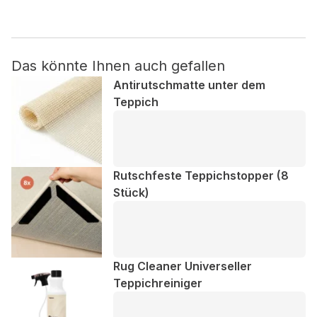
Nicht kategorisiert.
Das könnte Ihnen auch gefallen
Andere nicht kategorisierte Cookies sind solche, die
analysiert werden und noch keiner Kategorie zugeordnet
Antirutschmatte unter dem
wurden.
Teppich
Alle ablehnen
Meine Einstellungen speichern
Rutschfeste Teppichstopper (8
Stück)
Alle akzeptieren
Rug Cleaner Universeller
Teppichreiniger