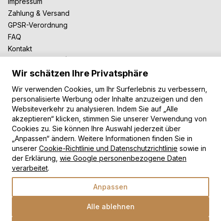
Impressum
Zahlung & Versand
GPSR-Verordnung
FAQ
Kontakt
Zusammenarbeit
Wir schätzen Ihre Privatsphäre
Für Blogger
B2B-Zusammenarbeit
Wir verwenden Cookies, um Ihr Surferlebnis zu verbessern,
Unsere Teppiche
personalisierte Werbung oder Inhalte anzuzeigen und den
Websiteverkehr zu analysieren. Indem Sie auf „Alle
Moderne Teppiche
akzeptieren“ klicken, stimmen Sie unserer Verwendung von
Vintage Teppiche
Cookies zu. Sie können Ihre Auswahl jederzeit über
Shaggy Teppiche
„Anpassen“ ändern. Weitere Informationen finden Sie in
Kinderteppiche
unserer
Cookie-Richtlinie und Datenschutzrichtlinie
sowie in
der Erklärung,
wie Google personenbezogene Daten
Zahlungsarten
verarbeitet
.
Anpassen
Alle ablehnen