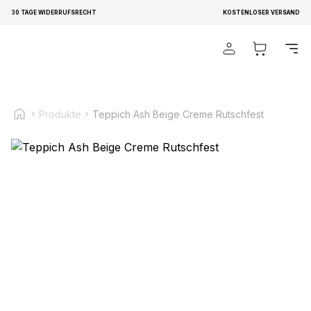
30 TAGE WIDERRUFSRECHT
KOSTENLOSER VERSAND
Wir verwenden Cookies, um Inhalte und Anzeigen zu
personalisieren, um Funktionen für soziale Medien anbieten
zu können und um unseren Traffic zu analysieren.
Außerdem geben wir Informationen über Ihre Verwendung
unserer Website an unsere Partner für soziale Medien,
Produkte
Teppich Ash Beige Creme Rutschfest
Werbung und Analysen weiter. Diese Partner können diese
Informationen mit weiteren Daten zusammenführen, die Sie
ihnen bereitgestellt haben oder die sie im Rahmen Ihrer
Nutzung der Dienste gesammelt haben.
Notwendig
Notwendige Cookies sind erforderlich, um die
grundlegenden Funktionen dieser Website zu ermöglichen,
wie zum Beispiel das Bereitstellen eines sicheren Log-ins
oder das Anpassen Ihrer Zustimmungseinstellungen. Diese
Cookies speichern keine personenbezogenen Daten.