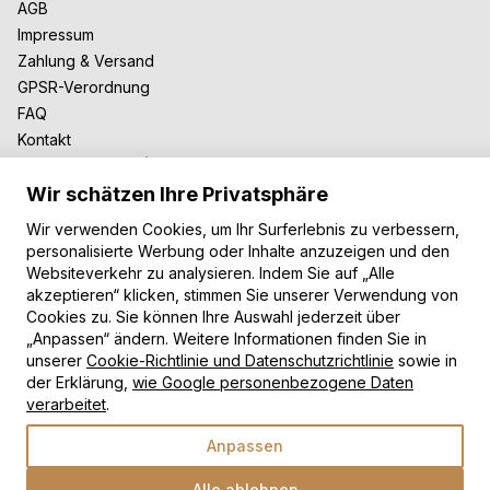
AGB
Impressum
Zahlung & Versand
GPSR-Verordnung
FAQ
Kontakt
Zusammenarbeit
Wir schätzen Ihre Privatsphäre
Für Blogger
B2B-Zusammenarbeit
Wir verwenden Cookies, um Ihr Surferlebnis zu verbessern,
Unsere Teppiche
personalisierte Werbung oder Inhalte anzuzeigen und den
Websiteverkehr zu analysieren. Indem Sie auf „Alle
Moderne Teppiche
akzeptieren“ klicken, stimmen Sie unserer Verwendung von
Vintage Teppiche
Cookies zu. Sie können Ihre Auswahl jederzeit über
Shaggy Teppiche
„Anpassen“ ändern. Weitere Informationen finden Sie in
Kinderteppiche
unserer
Cookie-Richtlinie und Datenschutzrichtlinie
sowie in
der Erklärung,
wie Google personenbezogene Daten
Zahlungsarten
verarbeitet
.
Anpassen
Alle ablehnen