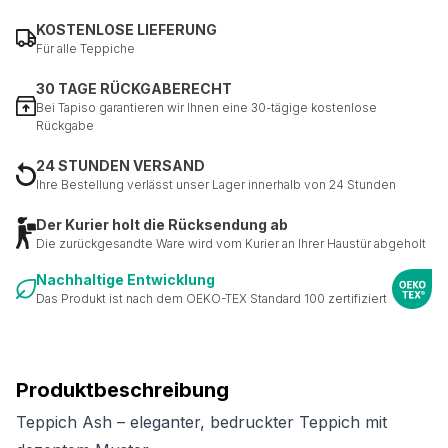
KOSTENLOSE LIEFERUNG
Für alle Teppiche
Nicht kategorisiert.
30 TAGE RÜCKGABERECHT
Andere nicht kategorisierte Cookies sind solche, die
Bei Tapiso garantieren wir Ihnen eine 30-tägige kostenlose
analysiert werden und noch keiner Kategorie zugeordnet
Rückgabe
wurden.
24 STUNDEN VERSAND
Ihre Bestellung verlässt unser Lager innerhalb von 24 Stunden
Alle ablehnen
Der Kurier holt die Rücksendung ab
Meine Einstellungen speichern
Die zurückgesandte Ware wird vom Kurier an Ihrer Haustür abgeholt
Alle akzeptieren
Nachhaltige Entwicklung
Das Produkt ist nach dem OEKO-TEX Standard 100 zertifiziert
Produktbeschreibung
Teppich Ash – eleganter, bedruckter Teppich mit