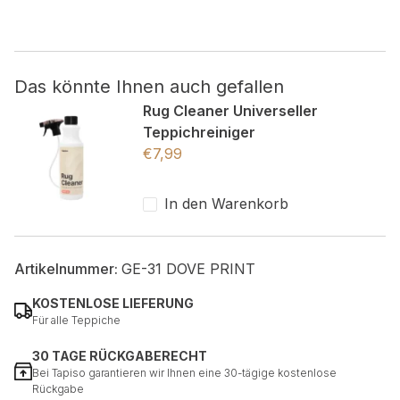
Nicht kategorisiert.
Andere nicht kategorisierte Cookies sind solche, die
Das könnte Ihnen auch gefallen
analysiert werden und noch keiner Kategorie zugeordnet
Rug Cleaner Universeller
wurden.
Teppichreiniger
€
7,99
Alle ablehnen
In den Warenkorb
Meine Einstellungen speichern
Alle akzeptieren
Artikelnummer:
GE-31 DOVE PRINT
KOSTENLOSE LIEFERUNG
Für alle Teppiche
30 TAGE RÜCKGABERECHT
Bei Tapiso garantieren wir Ihnen eine 30-tägige kostenlose
Rückgabe