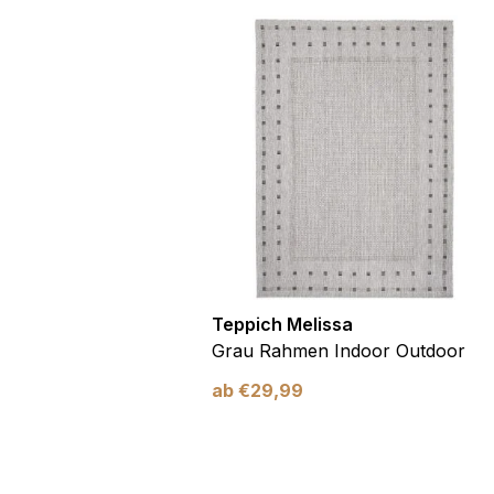
utdoor
Teppich Melissa
Blau Blätter
Grau Rahmen Indoor Outdoor
ab
€
29,99