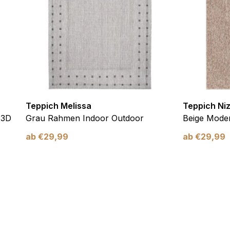
verwendet, um Benutzer über Websites hinweg zu verfolgen. Das Z
inzelnen Benutzer relevant und ansprechend sind und somit wertvol
d.
.
te Cookies sind solche, die analysiert werden und noch keiner Kate
Teppich Melissa
Teppich Ni
 3D
Grau Rahmen Indoor Outdoor
Beige Moder
ab
€
29,99
ab
€
29,99
Meine Einstellungen speichern