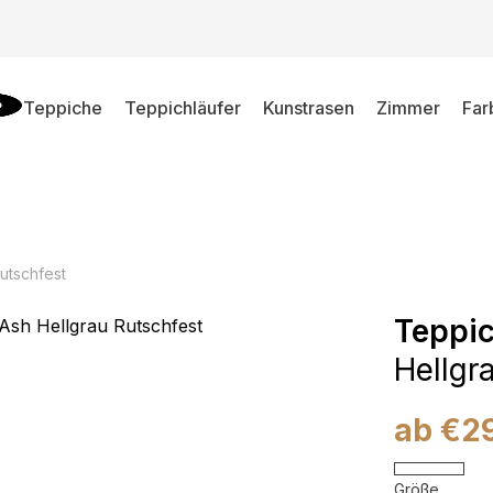
Teppiche
Teppichläufer
Kunstrasen
Zimmer
Far
utschfest
Teppi
Hellgr
ab
€
2
Größe