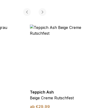
Teppich Ash
Teppi
Beige Creme Rutschfest
Grau 
ab
€
29,99
ab
€
2