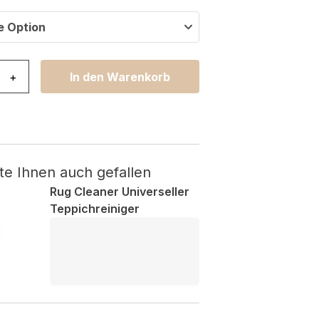
e Option
h Hellgrau Rutschfest Menge
+
In den Warenkorb
te Ihnen auch gefallen
Rug Cleaner Universeller
Teppichreiniger