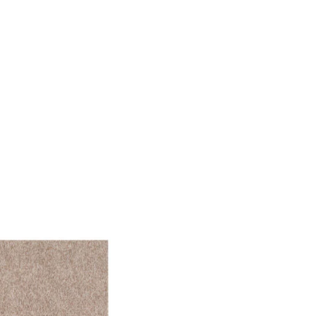
 Verwendung unserer
önnen diese Informationen
n Ihrer Nutzung der
ermöglichen, wie zum
llungen. Diese Cookies
 Weise ändern, wie die
 in der Sie sich befinden.
f der Website verhalten,