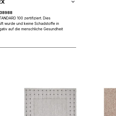
EX
ffic zu analysieren. Außerdem geben wir Informationen über Ihre
 für soziale Medien, Werbung und Analysen weiter. Diese Partner k
enführen, die Sie ihnen bereitgestellt haben oder die sie im Rahme
238988
NDARD 100 zertifiziert. Dies
üft wurde und keine Schadstoffe in
egativ auf die menschliche Gesundheit
rforderlich, um die grundlegenden Funktionen dieser Website zu 
 eines sicheren Log-ins oder das Anpassen Ihrer Zustimmungseinste
nbezogenen Daten.
chen es einer Website, Informationen zu speichern, die die Art und
tioniert, wie zum Beispiel Ihre bevorzugte Sprache oder die Region,
ebsite-Betreibern zu verstehen, wie sich verschiedene Benutzer au
ationen sammeln und melden.