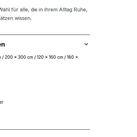
ahl für alle, die in ihrem Alltag Ruhe,
hätzen wissen.
en
 / 200 x 300 cm / 120 x 160 cm / 180 x
er
 Inhalte und Anzeigen zu personalisieren, um Funktionen für sozia