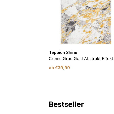
Marketing
Marketing-Cookies werden 
anzuzeigen, die für den e
Werbetreibende Dritter sin
Nicht kategorisiert
Andere nicht kategorisier
Teppich Shine
Antirutsch
Creme Grau Gold Abstrakt Effekt
ab
€
39,99
Alle ablehnen
Bestseller