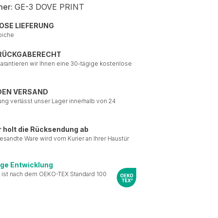
mer:
GE-3 DOVE PRINT
OSE LIEFERUNG
piche
 RÜCKGABERECHT
garantieren wir Ihnen eine 30-tägige kostenlose
DEN VERSAND
ung verlässt unser Lager innerhalb von 24
r holt die Rücksendung ab
esandte Ware wird vom Kurier an Ihrer Haustür
ige Entwicklung
 ist nach dem OEKO-TEX Standard 100