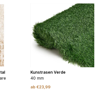
tal
Kunstrasen Verde
Kunst
are
40 mm
Braun
ab
€
23,99
ab
€
2