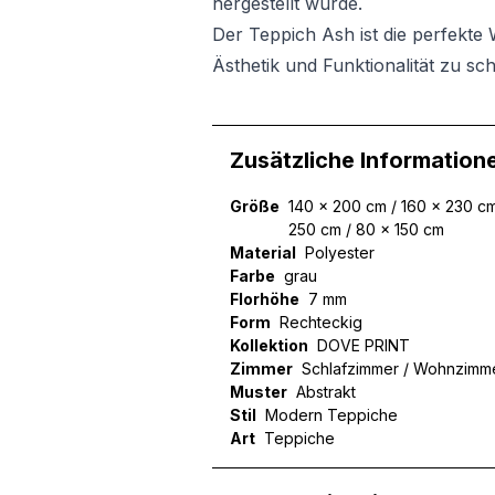
hergestellt wurde.
Der Teppich Ash ist die perfekte W
Ästhetik und Funktionalität zu sc
Zusätzliche Information
Größe
140 x 200 cm / 160 x 230 cm
250 cm / 80 x 150 cm
Material
Polyester
Farbe
grau
Florhöhe
7 mm
Form
Rechteckig
Kollektion
DOVE PRINT
Zimmer
Schlafzimmer / Wohnzimm
Muster
Abstrakt
Stil
Modern Teppiche
Art
Teppiche
Wir verwenden Cookies, um