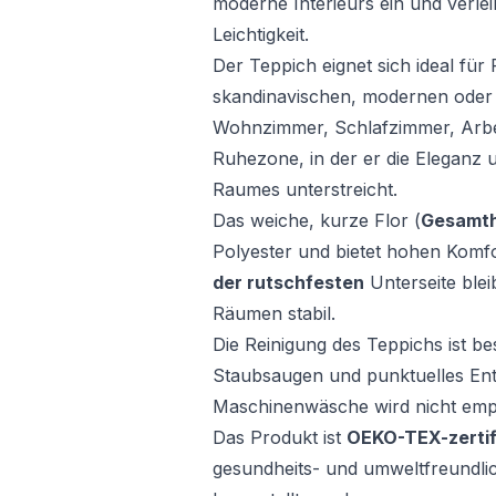
moderne Interieurs ein und verle
Leichtigkeit.
Der Teppich eignet sich ideal für
skandinavischen, modernen oder J
Wohnzimmer, Schlafzimmer, Arbe
Ruhezone, in der er die Eleganz
Raumes unterstreicht.
Das weiche, kurze Flor (
Gesamth
Polyester und bietet hohen Komfo
der rutschfesten
Unterseite blei
Räumen stabil.
Die Reinigung des Teppichs ist b
Staubsaugen und punktuelles En
Maschinenwäsche wird nicht emp
Das Produkt ist
OEKO-TEX-zertifi
gesundheits- und umweltfreundlic