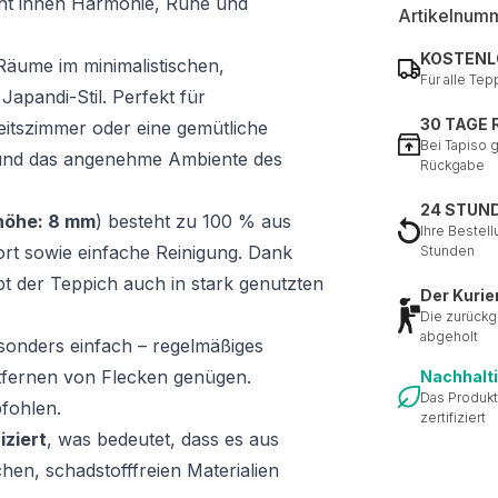
iht ihnen Harmonie, Ruhe und
Artikelnum
KOSTENL
 Räume im minimalistischen,
Für alle Tep
apandi-Stil. Perfekt für
30 TAGE
itszimmer oder eine gemütliche
Bei Tapiso 
 und das angenehme Ambiente des
Rückgabe
24 STUN
öhe: 8 mm
) besteht zu 100 % aus
Ihre Bestell
rt sowie einfache Reinigung. Dank
Stunden
bt der Teppich auch in stark genutzten
Der Kurie
Die zurückg
abgeholt
esonders einfach – regelmäßiges
tfernen von Flecken genügen.
Nachhalt
Das Produkt
fohlen.
zertifiziert
ziert
, was bedeutet, dass es aus
hen, schadstofffreien Materialien