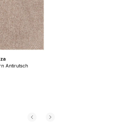
iel ist es, Anzeigen
ler für Herausgeber und
gorie zugeordnet wurden.
zza
Teppich Shine
n Antirutsch
Creme Grau Gold Abstrakt Eff
ab
€
39,99
Alle akzeptieren