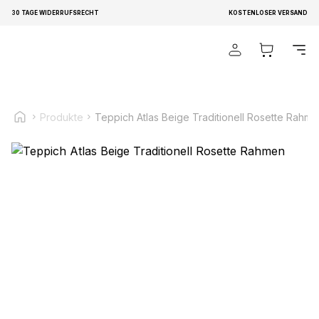
30 TAGE WIDERRUFSRECHT
KOSTENLOSER VERSAND
Wir verwenden Cookies, um Inhalte und Anzeigen zu
personalisieren, um Funktionen für soziale Medien anbieten
zu können und um unseren Traffic zu analysieren.
Außerdem geben wir Informationen über Ihre Verwendung
unserer Website an unsere Partner für soziale Medien,
Produkte
Teppich Atlas Beige Traditionell Rosette Rahm
Werbung und Analysen weiter. Diese Partner können diese
Informationen mit weiteren Daten zusammenführen, die Sie
ihnen bereitgestellt haben oder die sie im Rahmen Ihrer
Nutzung der Dienste gesammelt haben.
Notwendig
Notwendige Cookies sind erforderlich, um die
grundlegenden Funktionen dieser Website zu ermöglichen,
wie zum Beispiel das Bereitstellen eines sicheren Log-ins
oder das Anpassen Ihrer Zustimmungseinstellungen. Diese
Cookies speichern keine personenbezogenen Daten.