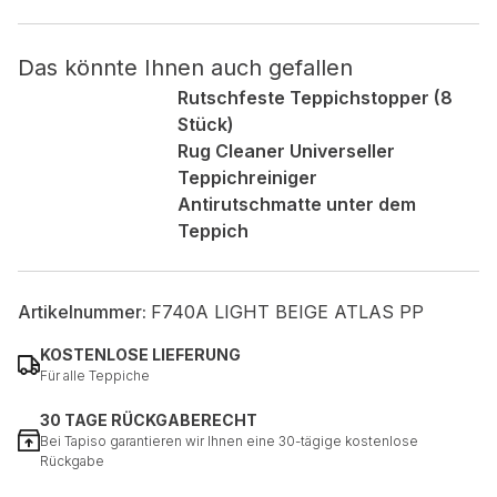
Nicht kategorisiert.
Das könnte Ihnen auch gefallen
Rutschfeste Teppichstopper (8
Andere nicht kategorisierte Cookies sind solche, die
Stück)
analysiert werden und noch keiner Kategorie zugeordnet
wurden.
Rug Cleaner Universeller
Teppichreiniger
Antirutschmatte unter dem
Alle ablehnen
Teppich
Meine Einstellungen speichern
Alle akzeptieren
Artikelnummer:
F740A LIGHT BEIGE ATLAS PP
KOSTENLOSE LIEFERUNG
Für alle Teppiche
30 TAGE RÜCKGABERECHT
Bei Tapiso garantieren wir Ihnen eine 30-tägige kostenlose
Rückgabe