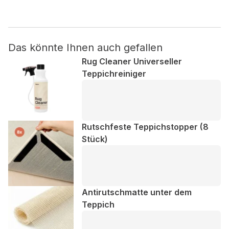
Nicht kategorisiert.
Das könnte Ihnen auch gefallen
Andere nicht kategorisierte Cookies sind solche, die
analysiert werden und noch keiner Kategorie zugeordnet
Rug Cleaner Universeller
wurden.
Teppichreiniger
Alle ablehnen
Meine Einstellungen speichern
Rutschfeste Teppichstopper (8
Stück)
Alle akzeptieren
Antirutschmatte unter dem
Teppich