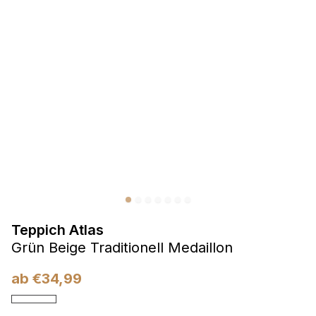
Präferenzen
Präferenz-Cookies ermöglichen es einer Website,
Informationen zu speichern, die die Art und Weise ändern,
wie die Website aussieht oder funktioniert, wie zum Beispiel
Ihre bevorzugte Sprache oder die Region, in der Sie sich
befinden.
Statistik
Statistik-Cookies helfen Website-Betreibern zu verstehen,
wie sich verschiedene Benutzer auf der Website verhalten,
indem sie anonyme Informationen sammeln und melden.
Teppich Atlas
Marketing
Grün Beige Traditionell Medaillon
Marketing-Cookies werden verwendet, um Benutzer über
Websites hinweg zu verfolgen. Das Ziel ist es, Anzeigen
ab
€
34,99
anzuzeigen, die für den einzelnen Benutzer relevant und
ansprechend sind und somit wertvoller für Herausgeber und
Werbetreibende Dritter sind.