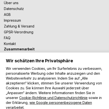
Über uns
Datenschutz
AGB
Impressum
Zahlung & Versand
GPSR-Verordnung
FAQ
Kontakt
Zusammenarbeit
Für Blogger
Wir schätzen Ihre Privatsphäre
B2B-Zusammenarbeit
Unsere Teppiche
Wir verwenden Cookies, um Ihr Surferlebnis zu verbessern,
personalisierte Werbung oder Inhalte anzuzeigen und den
Moderne Teppiche
Websiteverkehr zu analysieren. Indem Sie auf „Alle
Vintage Teppiche
akzeptieren“ klicken, stimmen Sie unserer Verwendung von
Shaggy Teppiche
Cookies zu. Sie können Ihre Auswahl jederzeit über
Kinderteppiche
„Anpassen“ ändern. Weitere Informationen finden Sie in
unserer
Cookie-Richtlinie und Datenschutzrichtlinie
sowie in
Zahlungsarten
der Erklärung,
wie Google personenbezogene Daten
verarbeitet
.