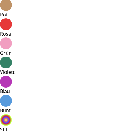
Rot
Rosa
Grün
Violett
Blau
Bunt
Stil