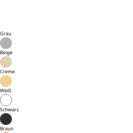
ansprechend sind und somit wertvoller für Herausgeber
und Werbetreibende Dritter sind.
Nicht kategorisiert.
Grau
Andere nicht kategorisierte Cookies sind solche, die
analysiert werden und noch keiner Kategorie zugeordnet
wurden.
Beige
Alle ablehnen
Creme
Meine Einstellungen speichern
Weiß
Alle akzeptieren
Schwarz
Braun