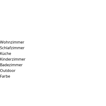
personenbezogenen Daten.
Präferenzen
Präferenz-Cookies ermöglichen es einer Website,
Informationen zu speichern, die die Art und Weise ändern,
wie die Website aussieht oder funktioniert, wie zum
Beispiel Ihre bevorzugte Sprache oder die Region, in der
Wohnzimmer
Sie sich befinden.
Schlafzimmer
Küche
Statistik
Kinderzimmer
Badezimmer
Statistik-Cookies helfen Website-Betreibern zu verstehen,
wie sich verschiedene Benutzer auf der Website verhalten,
Outdoor
indem sie anonyme Informationen sammeln und melden.
Farbe
Marketing
Marketing-Cookies werden verwendet, um Benutzer über
Websites hinweg zu verfolgen. Das Ziel ist es, Anzeigen
anzuzeigen, die für den einzelnen Benutzer relevant und