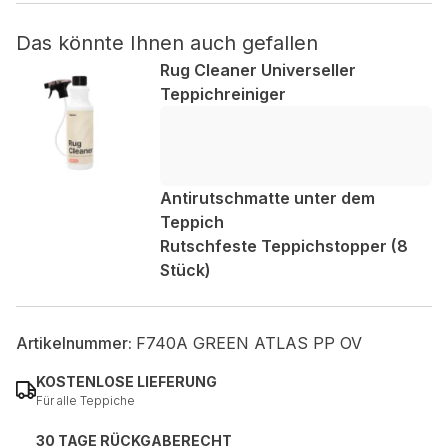
Das könnte Ihnen auch gefallen
Nicht kategorisiert.
Rug Cleaner Universeller
Andere nicht kategorisierte Cookies sind solche, die
Teppichreiniger
analysiert werden und noch keiner Kategorie zugeordnet
wurden.
Alle ablehnen
Antirutschmatte unter dem
Teppich
Meine Einstellungen speichern
Rutschfeste Teppichstopper (8
Stück)
Alle akzeptieren
Artikelnummer:
F740A GREEN ATLAS PP OV
KOSTENLOSE LIEFERUNG
Für alle Teppiche
30 TAGE RÜCKGABERECHT