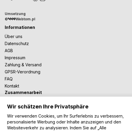
Umsetzung
©
Webtom.pl
Informationen
Über uns
Datenschutz
AGB
Impressum
Zahlung & Versand
GPSR-Verordnung
FAQ
Kontakt
Zusammenarbeit
Für Blogger
Wir schätzen Ihre Privatsphäre
B2B-Zusammenarbeit
Unsere Teppiche
Wir verwenden Cookies, um Ihr Surferlebnis zu verbessern,
personalisierte Werbung oder Inhalte anzuzeigen und den
Moderne Teppiche
Websiteverkehr zu analysieren. Indem Sie auf „Alle
Vintage Teppiche