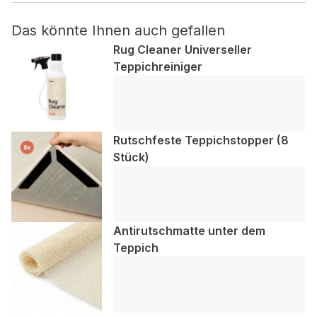
Das könnte Ihnen auch gefallen
Nicht kategorisiert.
Rug Cleaner Universeller
Andere nicht kategorisierte Cookies sind solche, die
Teppichreiniger
analysiert werden und noch keiner Kategorie zugeordnet
wurden.
Alle ablehnen
Rutschfeste Teppichstopper (8
Stück)
Meine Einstellungen speichern
Alle akzeptieren
Antirutschmatte unter dem
Teppich