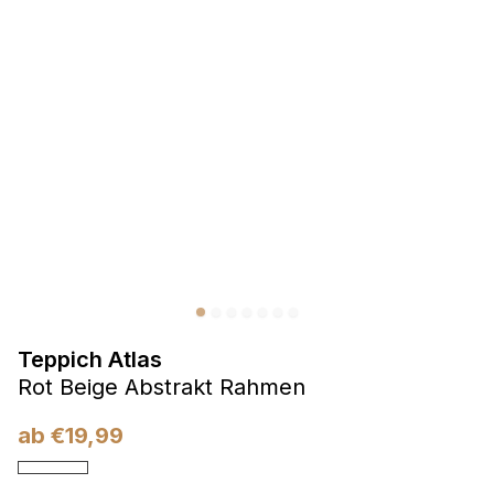
Präferenzen
Präferenz-Cookies ermöglichen es einer Website,
Informationen zu speichern, die die Art und Weise ändern,
wie die Website aussieht oder funktioniert, wie zum Beispiel
Ihre bevorzugte Sprache oder die Region, in der Sie sich
befinden.
Statistik
Statistik-Cookies helfen Website-Betreibern zu verstehen,
wie sich verschiedene Benutzer auf der Website verhalten,
indem sie anonyme Informationen sammeln und melden.
Teppich Atlas
Marketing
Rot Beige Abstrakt Rahmen
Marketing-Cookies werden verwendet, um Benutzer über
Websites hinweg zu verfolgen. Das Ziel ist es, Anzeigen
ab
€
19,99
anzuzeigen, die für den einzelnen Benutzer relevant und
ansprechend sind und somit wertvoller für Herausgeber und
Werbetreibende Dritter sind.