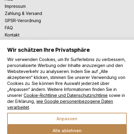
Impressum
Zahlung & Versand
GPSR-Verordnung
FAQ
Kontakt
Zusammenarbeit
Wir schätzen Ihre Privatsphäre
Für Blogger
B2B-Zusammenarbeit
Wir verwenden Cookies, um Ihr Surferlebnis zu verbessern,
Unsere Teppiche
personalisierte Werbung oder Inhalte anzuzeigen und den
Websiteverkehr zu analysieren. Indem Sie auf „Alle
Moderne Teppiche
akzeptieren“ klicken, stimmen Sie unserer Verwendung von
Vintage Teppiche
Cookies zu. Sie können Ihre Auswahl jederzeit über
Shaggy Teppiche
„Anpassen“ ändern. Weitere Informationen finden Sie in
Kinderteppiche
unserer
Cookie-Richtlinie und Datenschutzrichtlinie
sowie in
der Erklärung,
wie Google personenbezogene Daten
Zahlungsarten
verarbeitet
.
Anpassen
Alle ablehnen