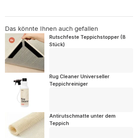
Nicht kategorisiert.
Das könnte Ihnen auch gefallen
Andere nicht kategorisierte Cookies sind solche, die
analysiert werden und noch keiner Kategorie zugeordnet
Rutschfeste Teppichstopper (8
wurden.
Stück)
Alle ablehnen
Meine Einstellungen speichern
Rug Cleaner Universeller
Teppichreiniger
Alle akzeptieren
Antirutschmatte unter dem
Teppich