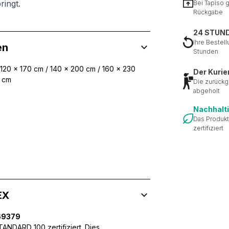
ringt.
Bei Tapiso 
Rückgabe
24 STUN
Ihre Bestell
en
Stunden
 120 x 170 cm / 140 x 200 cm / 160 x 230
Der Kurie
0 cm
Die zurückg
abgeholt
Nachhalt
Das Produkt
zertifiziert
EX
 Inhalte und Anzeigen zu personalisieren, um Funktionen für sozia
69379
ffic zu analysieren. Außerdem geben wir Informationen über Ihre
NDARD 100 zertifiziert. Dies