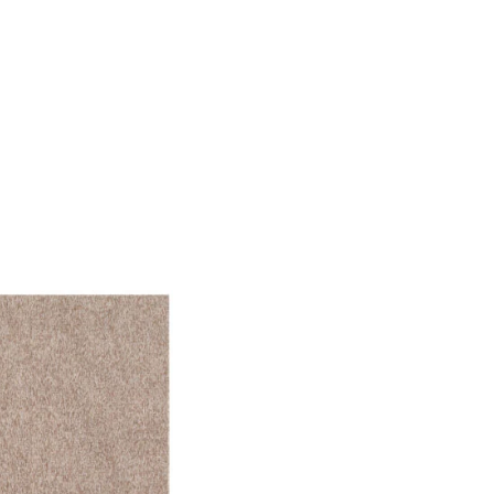
önnen diese Informationen
n Ihrer Nutzung der
ermöglichen, wie zum
llungen. Diese Cookies
 Weise ändern, wie die
 in der Sie sich befinden.
f der Website verhalten,