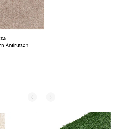
iel ist es, Anzeigen
ler für Herausgeber und
zza
Teppich Shine
n Antirutsch
Creme Grau Gold Abstrakt Eff
gorie zugeordnet wurden.
ab
€
39,99
Alle akzeptieren