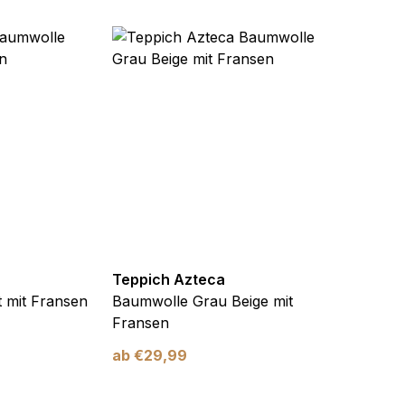
Teppich Azteca
Teppi
 mit Fransen
Baumwolle Grau Beige mit
Baumw
Fransen
ab
€
2
ab
€
29,99