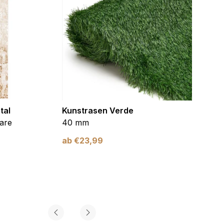
tal
Kunstrasen Verde
Kunst
are
40 mm
Braun
ab
€
23,99
ab
€
2