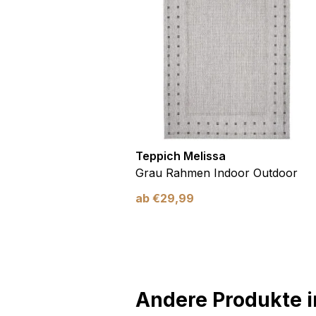
utdoor
Teppich Melissa
Blau Blätter
Grau Rahmen Indoor Outdoor
ab
€
29,99
Andere Produkte in