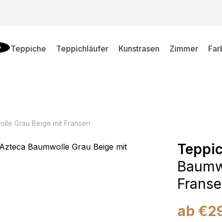
Teppiche
Teppichläufer
Kunstrasen
Zimmer
Far
lle Grau Beige mit Fransen
Teppi
Baumwo
Frans
ab
€
2