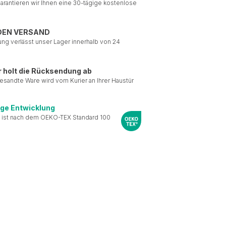
garantieren wir Ihnen eine 30-tägige kostenlose
DEN VERSAND
ung verlässt unser Lager innerhalb von 24
r holt die Rücksendung ab
esandte Ware wird vom Kurier an Ihrer Haustür
ige Entwicklung
 ist nach dem OEKO-TEX Standard 100
le Medien anbieten zu
 Verwendung unserer