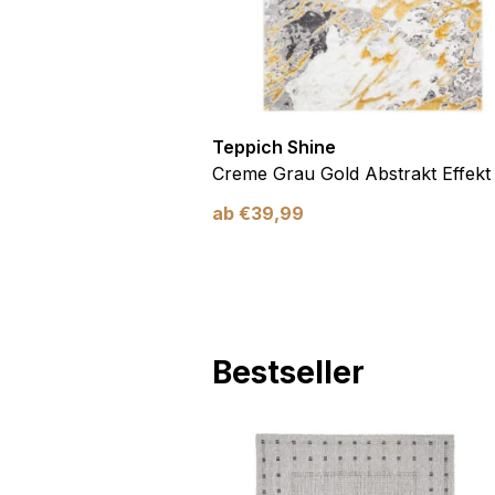
Marketing
Marketing-Cookies werden 
anzuzeigen, die für den e
Werbetreibende Dritter sin
Teppich Shine
Nicht kategorisiert
Antirutsch
Creme Grau Gold Abstrakt Effekt
Andere nicht kategorisier
ab
€
39,99
Alle ablehnen
Bestseller