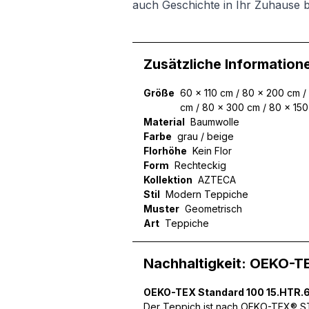
auch Geschichte in Ihr Zuhause b
Zusätzliche Information
Größe
60 x 110 cm / 80 x 200 cm /
cm / 80 x 300 cm / 80 x 15
Material
Baumwolle
Farbe
grau / beige
Florhöhe
Kein Flor
Form
Rechteckig
Kollektion
AZTECA
Stil
Modern Teppiche
Muster
Geometrisch
Art
Teppiche
Nachhaltigkeit: OEKO-T
Wir verwenden Cookies, um
OEKO-TEX Standard 100 15.HTR.
können und um unseren Tra
Der Teppich ist nach OEKO-TEX® STA