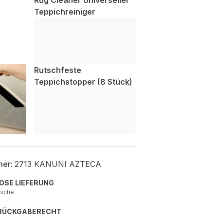
Rug Cleaner Universeller
Teppichreiniger
Rutschfeste
Teppichstopper (8 Stück)
mer:
2713 KANUNI AZTECA
OSE LIEFERUNG
piche
 RÜCKGABERECHT