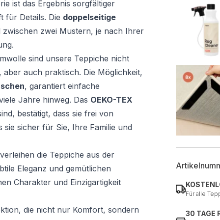
e ist das Ergebnis sorgfältiger
für Details. Die
doppelseitige
 zwischen zwei Mustern, je nach Ihrer
ung.
mwolle sind unsere Teppiche nicht
 aber auch praktisch. Die Möglichkeit,
aschen
, garantiert einfache
viele Jahre hinweg. Das
OEKO-TEX
ind, bestätigt, dass sie frei von
sie sicher für Sie, Ihre Familie und
verleihen die Teppiche aus der
Artikelnum
btile Eleganz und gemütlichen
hnen Charakter und Einzigartigkeit
KOSTENL
Für alle Tep
ktion, die nicht nur Komfort, sondern
30 TAGE