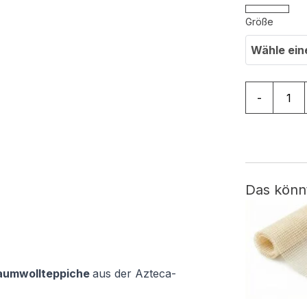
Größe
Wähle ein
Teppich Az
-
Das könn
aumwollteppiche
aus der Azteca-