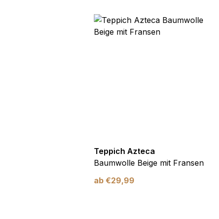
zteca
Teppich Azteca
 Weiß Schwarz mit
Baumwolle Beige mit Fransen
ab
€
29,99