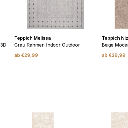
verwendet, um Benutzer über Websites hinweg zu verfolgen. Das Z
inzelnen Benutzer relevant und ansprechend sind und somit wertvol
d.
Teppich Melissa
Teppich Ni
.
 3D
Grau Rahmen Indoor Outdoor
Beige Moder
te Cookies sind solche, die analysiert werden und noch keiner Kate
ab
€
29,99
ab
€
29,99
Meine Einstellungen speichern