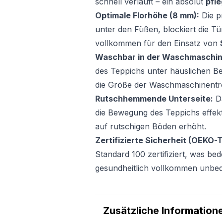
schnell verläuft – ein absolut
pfl
Optimale Florhöhe (8 mm):
Die p
unter den Füßen, blockiert die Tü
vollkommen für den Einsatz von
Wir verwenden Cookies, um
Waschbar in der Waschmaschin
können und um unseren Tra
Website an unsere Partner
des Teppichs unter häuslichen B
mit weiteren Daten zusamm
die Größe der Waschmaschinentr
Dienste gesammelt haben.
Rutschhemmende Unterseite:
Da
die Bewegung des Teppichs effektiv
Notwendig
auf rutschigen Böden erhöht.
Notwendige Cookies sind e
Zertifizierte Sicherheit (OEKO-
Beispiel das Bereitstellen
Standard 100 zertifiziert, was be
speichern keine persone
gesundheitlich vollkommen unbede
Präferenzen
Präferenz-Cookies ermögli
Zusätzliche Information
Website aussieht oder funk