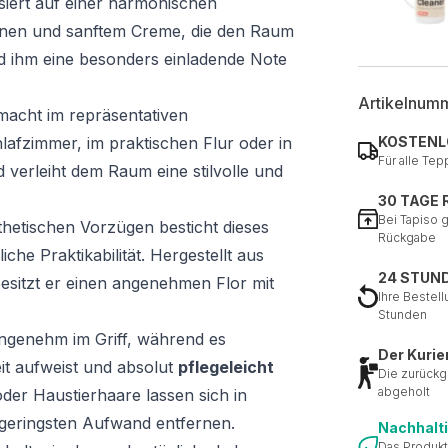
siert auf einer harmonischen
nen und sanftem Creme, die den Raum
d ihm eine besonders einladende Note
Artikelnum
macht im repräsentativen
afzimmer, im praktischen Flur oder in
KOSTENL
Für alle Tep
 verleiht dem Raum eine stilvolle und
30 TAGE
Bei Tapiso 
hetischen Vorzügen besticht dieses
Rückgabe
he Praktikabilität. Hergestellt aus
24 STUN
esitzt er einen angenehmen Flor mit
Ihre Bestell
Stunden
angenehm im Griff, während es
Der Kurie
eit aufweist und absolut
pflegeleicht
Die zurückg
abgeholt
oder Haustierhaare lassen sich in
geringsten Aufwand entfernen.
Nachhalt
Das Produkt