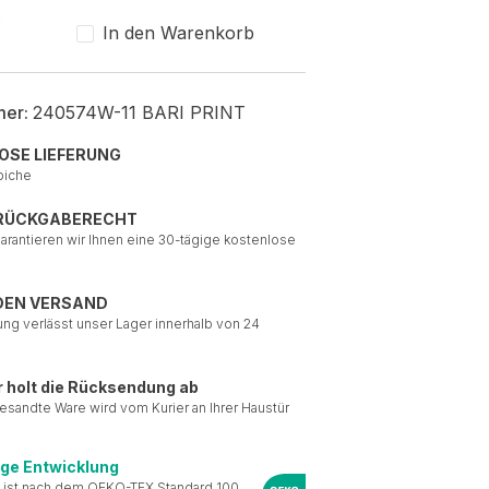
In den Warenkorb
mer:
240574W-11 BARI PRINT
OSE LIEFERUNG
piche
 RÜCKGABERECHT
garantieren wir Ihnen eine 30-tägige kostenlose
DEN VERSAND
ung verlässt unser Lager innerhalb von 24
r holt die Rücksendung ab
esandte Ware wird vom Kurier an Ihrer Haustür
ige Entwicklung
 ist nach dem OEKO-TEX Standard 100