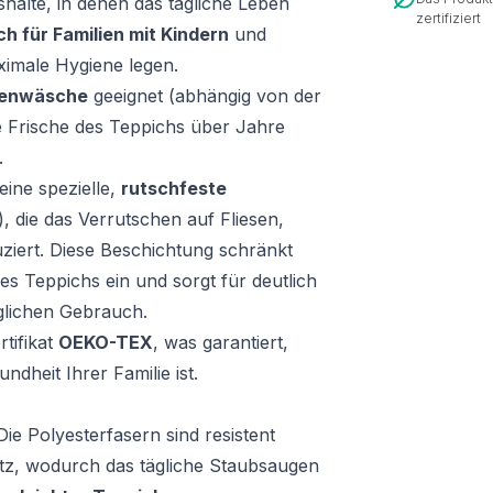
shalte, in denen das tägliche Leben
zertifiziert
h für Familien mit Kindern
und
ximale Hygiene legen.
enwäsche
geeignet (abhängig von der
e Frische des Teppichs über Jahre
.
ine spezielle,
rutschfeste
, die das Verrutschen auf Fliesen,
uziert. Diese Beschichtung schränkt
es Teppichs ein und sorgt für deutlich
äglichen Gebrauch.
tifikat
OEKO-TEX
, was garantiert,
ndheit Ihrer Familie ist.
ie Polyesterfasern sind resistent
tz, wodurch das tägliche Staubsaugen