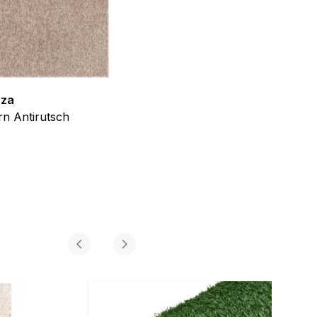
zza
Teppich Shine
n Antirutsch
Creme Grau Gold Abstrakt Eff
ab
€
39,99