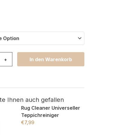
e Option
i Abstrakt Ethno Beige Rutschfest Menge
+
In den Warenkorb
te Ihnen auch gefallen
Rug Cleaner Universeller
Teppichreiniger
€
7,99