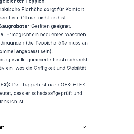
egeleichter Teppich
.
raktische Florhöhe sorgt für Komfort
ren beim Öffnen nicht und ist
Saugroboter
-Geräten geeignet.
 Inhalte und Anzeigen zu personalisieren, um Funktionen für sozia
e:
Ermöglicht ein bequemes Waschen
ffic zu analysieren. Außerdem geben wir Informationen über Ihre
 für soziale Medien, Werbung und Analysen weiter. Diese Partner k
edingungen (die Teppichgröße muss an
enführen, die Sie ihnen bereitgestellt haben oder die sie im Rahme
ommel angepasst sein).
s spezielle gummierte Finish schränkt
 ein, was die Griffigkeit und Stabilität
rforderlich, um die grundlegenden Funktionen dieser Website zu 
TEX):
Der Teppich ist nach OEKO-TEX
 eines sicheren Log-ins oder das Anpassen Ihrer Zustimmungseinste
deutet, dass er schadstoffgeprüft und
nbezogenen Daten.
nklich ist.
chen es einer Website, Informationen zu speichern, die die Art und
en
tioniert, wie zum Beispiel Ihre bevorzugte Sprache oder die Region,