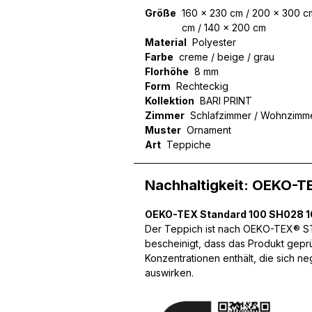
Größe
160 x 230 cm / 200 x 300 cm
Statistik
cm / 140 x 200 cm
Material
Polyester
Statistik-Cookies helfen W
Farbe
creme / beige / grau
indem sie anonyme Inform
Florhöhe
8 mm
Form
Rechteckig
Marketing
Kollektion
BARI PRINT
Zimmer
Schlafzimmer / Wohnzimm
Marketing-Cookies werden 
Muster
Ornament
anzuzeigen, die für den e
Art
Teppiche
Werbetreibende Dritter sin
Nachhaltigkeit: OEKO-T
Nicht kategorisiert
OEKO-TEX Standard 100 SH028 1
Andere nicht kategorisier
Der Teppich ist nach OEKO-TEX® STA
bescheinigt, dass das Produkt gepr
Konzentrationen enthält, die sich n
Alle ablehnen
auswirken.