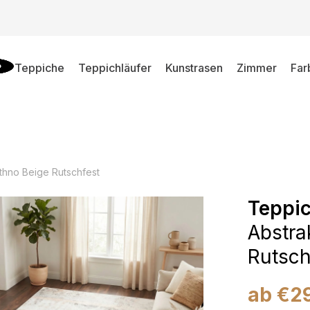
Teppiche
Teppichläufer
Kunstrasen
Zimmer
Far
Ethno Beige Rutschfest
Teppic
Abstra
Rutsch
ab
€
2