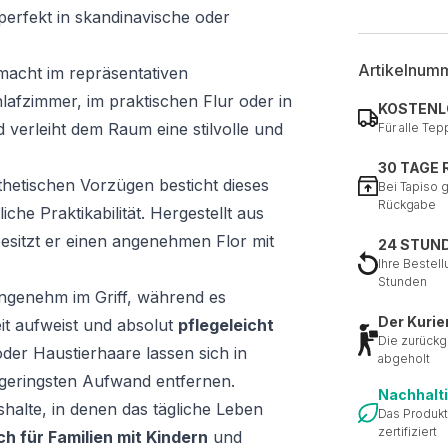
perfekt in skandinavische oder
Artikelnum
macht im repräsentativen
afzimmer, im praktischen Flur oder in
KOSTENL
 verleiht dem Raum eine stilvolle und
Für alle Tep
30 TAGE
hetischen Vorzügen besticht dieses
Bei Tapiso 
Rückgabe
he Praktikabilität. Hergestellt aus
esitzt er einen angenehmen Flor mit
24 STUN
Ihre Bestell
Stunden
angenehm im Griff, während es
Der Kurie
eit aufweist und absolut
pflegeleicht
Die zurückg
oder Haustierhaare lassen sich in
abgeholt
geringsten Aufwand entfernen.
Nachhalt
shalte, in denen das tägliche Leben
Das Produkt
zertifiziert
h für Familien mit Kindern
und