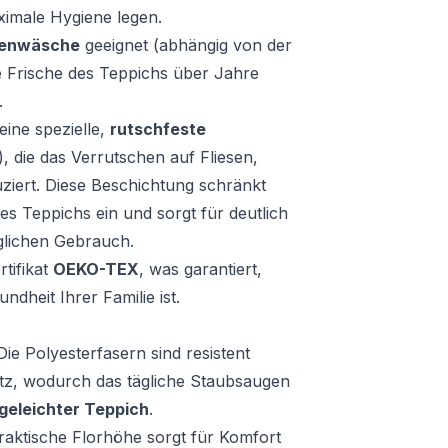
ximale Hygiene legen.
enwäsche
geeignet (abhängig von der
e Frische des Teppichs über Jahre
.
ine spezielle,
rutschfeste
, die das Verrutschen auf Fliesen,
uziert. Diese Beschichtung schränkt
es Teppichs ein und sorgt für deutlich
äglichen Gebrauch.
tifikat
OEKO-TEX
, was garantiert,
ndheit Ihrer Familie ist.
ie Polyesterfasern sind resistent
tz, wodurch das tägliche Staubsaugen
egeleichter Teppich
.
raktische Florhöhe sorgt für Komfort