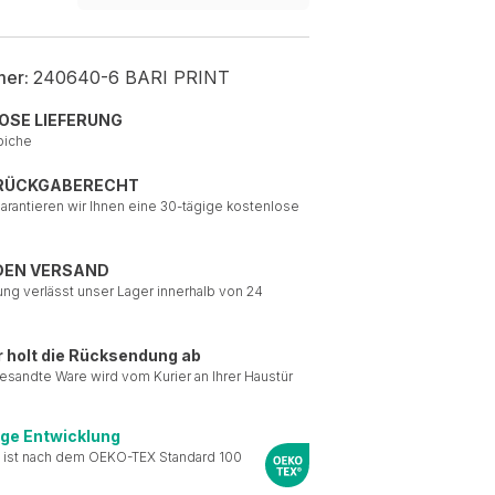
mer:
240640-6 BARI PRINT
OSE LIEFERUNG
piche
 RÜCKGABERECHT
garantieren wir Ihnen eine 30-tägige kostenlose
DEN VERSAND
ung verlässt unser Lager innerhalb von 24
r holt die Rücksendung ab
esandte Ware wird vom Kurier an Ihrer Haustür
ige Entwicklung
 ist nach dem OEKO-TEX Standard 100