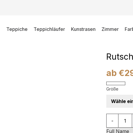
ellgrau Rutschfest
Teppiche
Teppichläufer
Kunstrasen
Zimmer
Far
Teppic
Abstra
Rutsch
ab
€
2
Größe
Teppich Bar
-