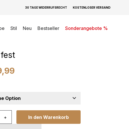
30 TAGE WIDERRUFSRECHT
KOSTENLOSER VERSAND
be
Stil
Neu
Bestseller
Sonderangebote %
h Bari
kt Hellgrau
fest
9,99
i Abstrakt Hellgrau Rutschfest Menge
+
In den Warenkorb