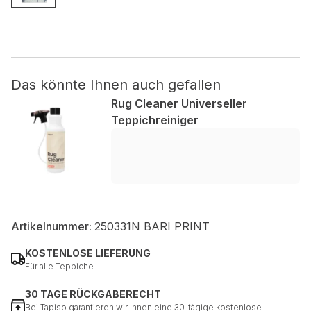
Nicht kategorisiert.
Andere nicht kategorisierte Cookies sind solche, die
analysiert werden und noch keiner Kategorie zugeordnet
Das könnte Ihnen auch gefallen
wurden.
Rug Cleaner Universeller
Teppichreiniger
Alle ablehnen
Meine Einstellungen speichern
Alle akzeptieren
Artikelnummer:
250331N BARI PRINT
KOSTENLOSE LIEFERUNG
Für alle Teppiche
30 TAGE RÜCKGABERECHT
Bei Tapiso garantieren wir Ihnen eine 30-tägige kostenlose