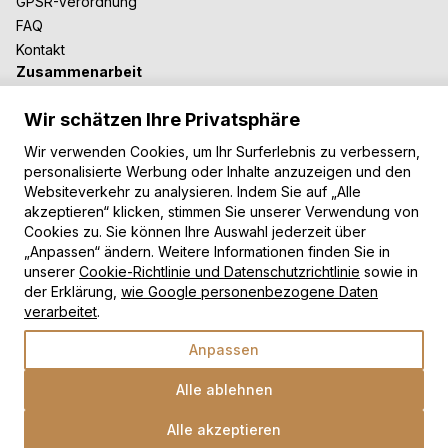
GPSR-Verordnung
FAQ
Kontakt
Zusammenarbeit
Für Blogger
Wir schätzen Ihre Privatsphäre
B2B-Zusammenarbeit
Unsere Teppiche
Wir verwenden Cookies, um Ihr Surferlebnis zu verbessern,
personalisierte Werbung oder Inhalte anzuzeigen und den
Moderne Teppiche
Websiteverkehr zu analysieren. Indem Sie auf „Alle
Vintage Teppiche
akzeptieren“ klicken, stimmen Sie unserer Verwendung von
Shaggy Teppiche
Cookies zu. Sie können Ihre Auswahl jederzeit über
Kinderteppiche
„Anpassen“ ändern. Weitere Informationen finden Sie in
unserer
Cookie-Richtlinie und Datenschutzrichtlinie
sowie in
Zahlungsarten
der Erklärung,
wie Google personenbezogene Daten
verarbeitet
.
Anpassen
Alle ablehnen
Alle akzeptieren
Wähle eine Option