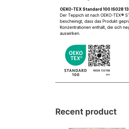
OEKO-TEX Standard 100 IS028 1
Wir verwenden Cookies, um
Der Teppich ist nach OEKO-TEX® STA
können und um unseren Tra
bescheinigt, dass das Produkt gepr
Website an unsere Partner
Konzentrationen enthält, die sich n
mit weiteren Daten zusamm
auswirken.
Dienste gesammelt haben.
Notwendig
Notwendige Cookies sind e
Beispiel das Bereitstellen
speichern keine persone
Präferenzen
Präferenz-Cookies ermögli
Website aussieht oder funk
Recent product
Statistik