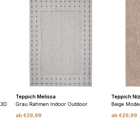
ebsite-Betreibern zu verstehen, wie sich verschiedene Benutzer au
ationen sammeln und melden.
verwendet, um Benutzer über Websites hinweg zu verfolgen. Das Z
inzelnen Benutzer relevant und ansprechend sind und somit wertvol
d.
.
te Cookies sind solche, die analysiert werden und noch keiner Kate
Teppich Melissa
Teppich Ni
Meine Einstellungen speichern
 3D
Grau Rahmen Indoor Outdoor
Beige Moder
ab
€
29,99
ab
€
29,99