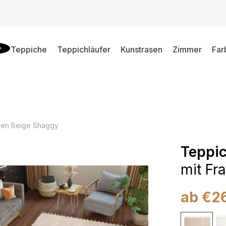
Teppiche
Teppichläufer
Kunstrasen
Zimmer
Far
sen Beige Shaggy
Teppi
mit Fr
ab
€
2