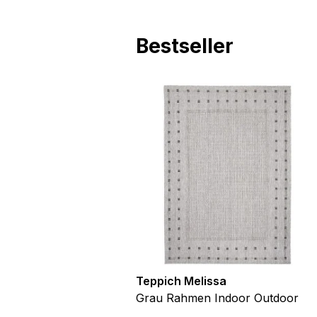
Bestseller
utdoor
Teppich Melissa
Blau Blätter
Grau Rahmen Indoor Outdoor