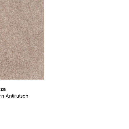
f der Website verhalten,
iel ist es, Anzeigen
ler für Herausgeber und
gorie zugeordnet wurden.
zza
Teppich Shine
Alle akzeptieren
n Antirutsch
Creme Grau Gold Abstrakt Eff
ab
€
39,99