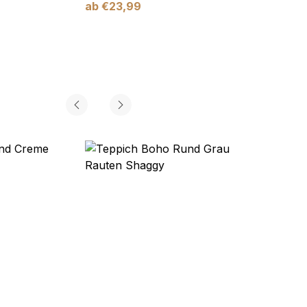
ab
€
23,99
ab
€
2