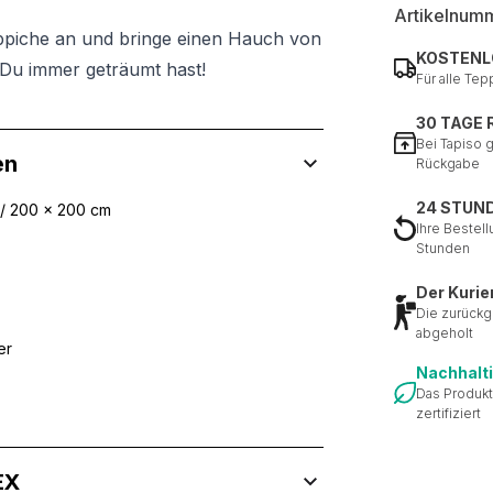
Artikelnum
ppiche an und bringe einen Hauch von
KOSTENL
Du immer geträumt hast!
Für alle Tep
30 TAGE
Bei Tapiso 
en
Rückgabe
24 STUN
 / 200 x 200 cm
Ihre Bestell
Stunden
Der Kurie
Die zurückg
abgeholt
er
Nachhalt
Das Produkt
zertifiziert
EX