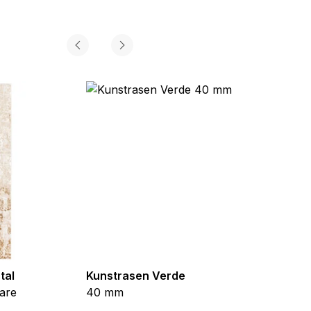
tal
Kunstrasen Verde
Kunst
are
40 mm
Braun