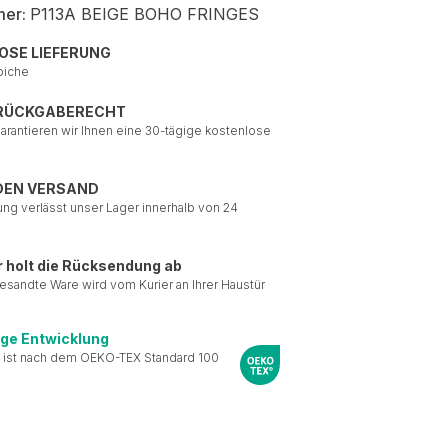
mer:
P113A BEIGE BOHO FRINGES
OSE LIEFERUNG
piche
 RÜCKGABERECHT
garantieren wir Ihnen eine 30-tägige kostenlose
DEN VERSAND
ung verlässt unser Lager innerhalb von 24
r holt die Rücksendung ab
esandte Ware wird vom Kurier an Ihrer Haustür
ige Entwicklung
 ist nach dem OEKO-TEX Standard 100