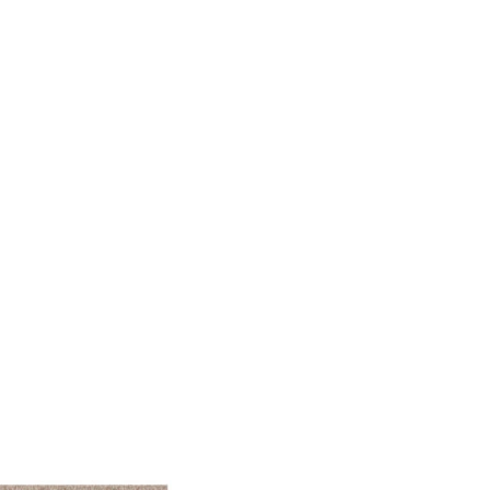
le Medien anbieten zu
 Verwendung unserer
önnen diese Informationen
n Ihrer Nutzung der
ermöglichen, wie zum
llungen. Diese Cookies
 Weise ändern, wie die
 in der Sie sich befinden.