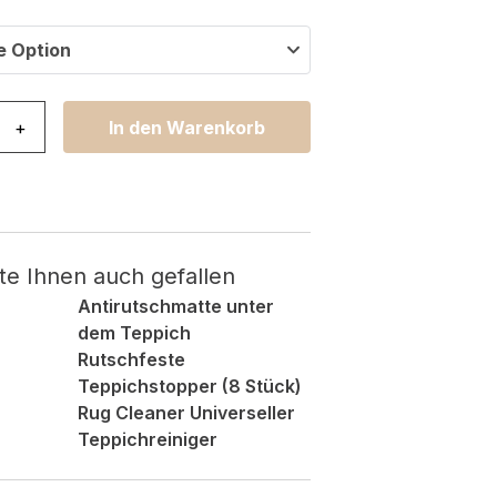
e Option
ho mit Fransen Creme Geometrisch Shaggy Menge
+
In den Warenkorb
te Ihnen auch gefallen
Antirutschmatte unter
dem Teppich
Rutschfeste
Teppichstopper (8 Stück)
Rug Cleaner Universeller
Teppichreiniger