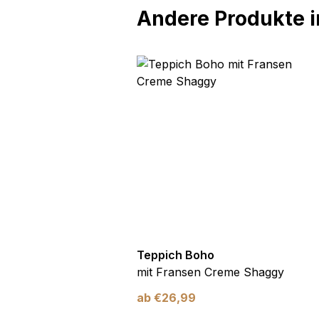
Andere Produkte in
oho
Teppich Boho
n Creme Gitter Punkte
mit Fransen Creme Shaggy
ab
€
26,99