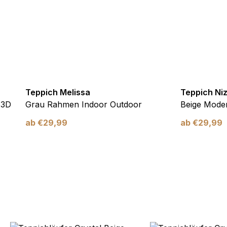
verwendet, um Benutzer über Websites hinweg zu verfolgen. Das Z
inzelnen Benutzer relevant und ansprechend sind und somit wertvol
d.
.
Teppich Melissa
Teppich Ni
 3D
Grau Rahmen Indoor Outdoor
Beige Moder
te Cookies sind solche, die analysiert werden und noch keiner Kate
ab
€
29,99
ab
€
29,99
Meine Einstellungen speichern