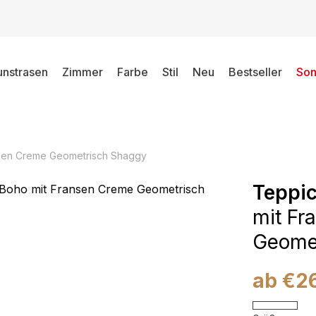
unstrasen
Zimmer
Farbe
Stil
Neu
Bestseller
Son
nsen Creme Geometrisch Shaggy
Teppi
mit Fr
Geome
ab
€
2