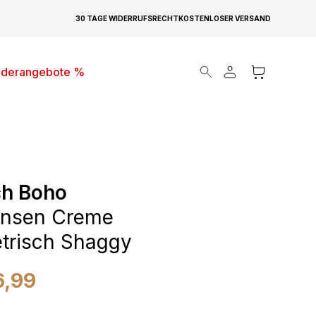
30 TAGE WIDERRUFSRECHT
KOSTENLOSER VERSAND
Products search
derangebote %
ch Boho
ansen Creme
trisch Shaggy
6,99