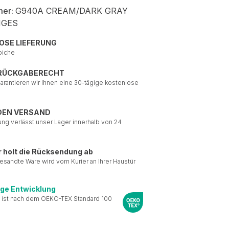
mer:
G940A CREAM/DARK GRAY
NGES
OSE LIEFERUNG
piche
 RÜCKGABERECHT
garantieren wir Ihnen eine 30-tägige kostenlose
DEN VERSAND
ung verlässt unser Lager innerhalb von 24
r holt die Rücksendung ab
esandte Ware wird vom Kurier an Ihrer Haustür
ige Entwicklung
 ist nach dem OEKO-TEX Standard 100