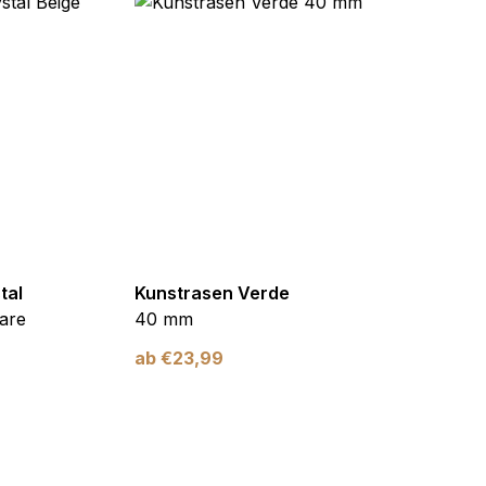
tal
Kunstrasen Verde
Kunst
are
40 mm
Braun
ab
€
23,99
ab
€
2