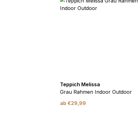
utdoor
Teppich Melissa
Blau Blätter
Grau Rahmen Indoor Outdoor
ab
€
29,99