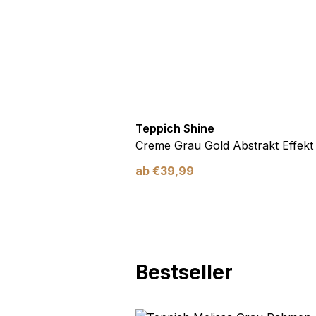
Marketing
Marketing-Cookies werden 
anzuzeigen, die für den e
Werbetreibende Dritter sin
Nicht kategorisiert
Teppich Shine
Antirutsch
Creme Grau Gold Abstrakt Effekt
Andere nicht kategorisier
ab
€
39,99
Alle ablehnen
Bestseller