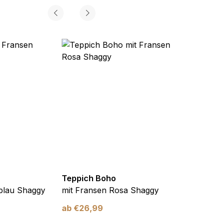
Teppich Boho
Teppi
blau Shaggy
mit Fransen Rosa Shaggy
mit F
ab
€
26,99
ab
€
2