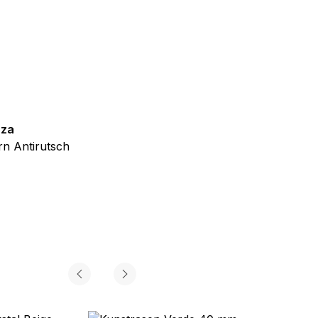
iel ist es, Anzeigen
ler für Herausgeber und
zza
Teppich Shine
n Antirutsch
Creme Grau Gold Abstrakt Eff
gorie zugeordnet wurden.
ab
€
39,99
Alle akzeptieren