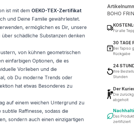
Artikelnum
on ist mit dem
OEKO-TEX-Zertifikat
BOHO FRI
ich und Deine Familie gewährleistet.
KOSTENL
 verwenden, ermöglichen es Dir, unsere
Für alle Tep
i über schädliche Substanzen denken
30 TAGE
Bei Tapiso 
n Mustern, von kühnen geometrischen
Rückgabe
n einfarbigen Optionen, die es
24 STUN
iduelle Vorlieben und die
Ihre Bestell
al, ob Du moderne Trends oder
Stunden
lektion hat etwas Besonderes zu
Der Kurie
Die zurückg
abgeholt
Tag auf einem weichen Untergrund zu
 subtile Raffinesse, sodass die
Nachhalt
Das Produkt
hen, sondern auch einen einzigartigen
zertifiziert