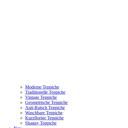
Moderne Teppiche
Traditionelle Teppiche
Vintage Teppiche
Geometrische Teppiche
Anti-Rutsch Teppiche
Waschbare Teppiche
Kurzflorige Teppiche
Shaggy Teppiche