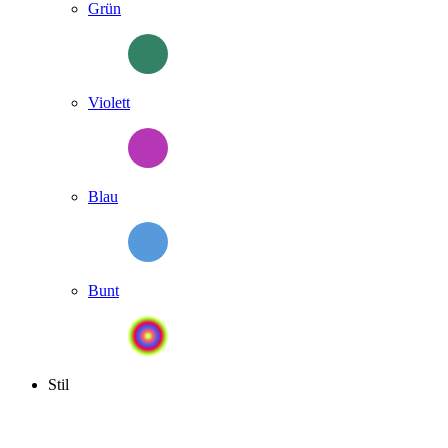
Grün
Violett
Blau
Bunt
Stil