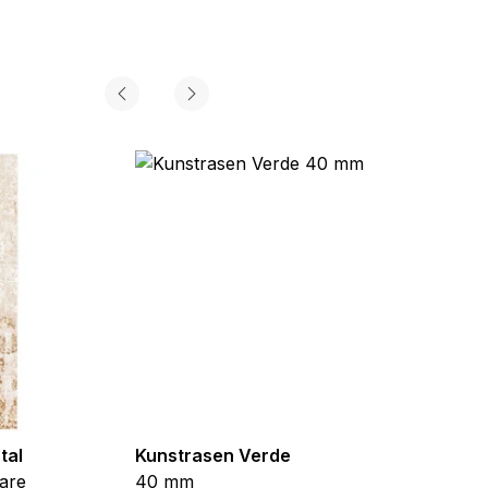
tal
Kunstrasen Verde
Kunst
are
40 mm
Braun