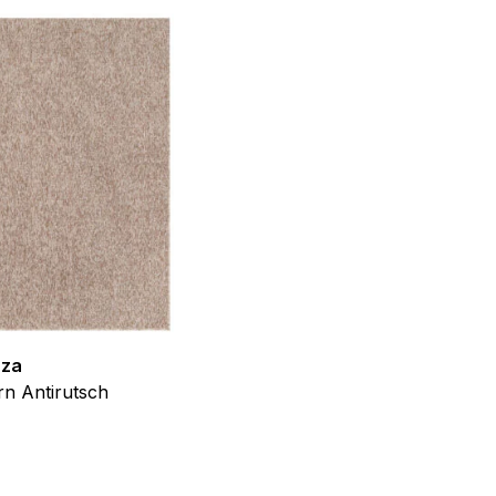
f der Website verhalten,
iel ist es, Anzeigen
ler für Herausgeber und
gorie zugeordnet wurden.
zza
Teppich Shine
Alle akzeptieren
n Antirutsch
Creme Grau Gold Abstrakt Eff
ab
€
39,99