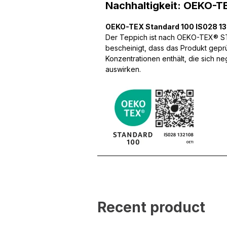
Nachhaltigkeit: OEKO-T
OEKO-TEX Standard 100 IS028 1
Wir verwenden Cookies, um
Der Teppich ist nach OEKO-TEX® STA
können und um unseren Tra
bescheinigt, dass das Produkt gepr
Website an unsere Partner
Konzentrationen enthält, die sich n
mit weiteren Daten zusamm
auswirken.
Dienste gesammelt haben.
Notwendig
Notwendige Cookies sind e
Beispiel das Bereitstellen
speichern keine persone
Präferenzen
Präferenz-Cookies ermögli
Website aussieht oder funk
Recent product
Statistik