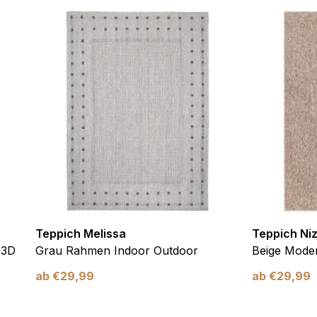
ebsite-Betreibern zu verstehen, wie sich verschiedene Benutzer au
ationen sammeln und melden.
verwendet, um Benutzer über Websites hinweg zu verfolgen. Das Z
inzelnen Benutzer relevant und ansprechend sind und somit wertvol
d.
.
te Cookies sind solche, die analysiert werden und noch keiner Kate
Teppich Melissa
Teppich Ni
Meine Einstellungen speichern
 3D
Grau Rahmen Indoor Outdoor
Beige Moder
ab
€
29,99
ab
€
29,99