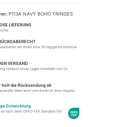
mer:
P113A NAVY BOHO FRINGES
OSE LIEFERUNG
piche
 RÜCKGABERECHT
garantieren wir Ihnen eine 30-tägige kostenlose
DEN VERSAND
ung verlässt unser Lager innerhalb von 24
r holt die Rücksendung ab
esandte Ware wird vom Kurier an Ihrer Haustür
ige Entwicklung
 ist nach dem OEKO-TEX Standard 100