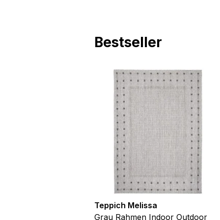
Bestseller
utdoor
Teppich Melissa
Blau Blätter
Grau Rahmen Indoor Outdoor