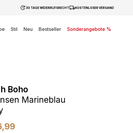
30 TAGE WIDERRUFSRECHT
KOSTENLOSER VERSAND
be
Stil
Neu
Bestseller
Sonderangebote %
ch Boho
ansen Marineblau
y
6,99