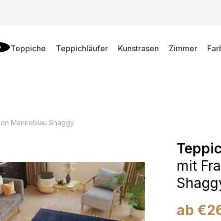
Teppiche
Teppichläufer
Kunstrasen
Zimmer
Far
sen Marineblau Shaggy
Teppi
mit Fr
Shagg
ab
€
2