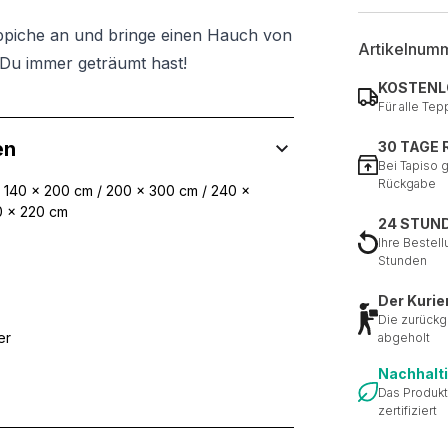
ppiche an und bringe einen Hauch von
Artikelnum
Du immer geträumt hast!
KOSTENL
Für alle Tep
en
30 TAGE
Bei Tapiso 
Rückgabe
/ 140 x 200 cm / 200 x 300 cm / 240 x
0 x 220 cm
24 STUN
Ihre Bestell
Stunden
Der Kurie
Die zurückg
er
abgeholt
Nachhalt
Das Produkt
zertifiziert