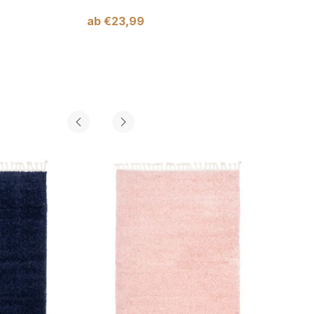
ab
€
23,99
ab
€
2