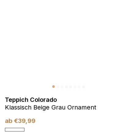
Präferenzen
Präferenz-Cookies ermöglichen es einer Website,
Informationen zu speichern, die die Art und Weise ändern,
wie die Website aussieht oder funktioniert, wie zum Beispiel
Ihre bevorzugte Sprache oder die Region, in der Sie sich
befinden.
Statistik
Statistik-Cookies helfen Website-Betreibern zu verstehen,
wie sich verschiedene Benutzer auf der Website verhalten,
indem sie anonyme Informationen sammeln und melden.
Teppich Colorado
Marketing
Klassisch Beige Grau Ornament
Marketing-Cookies werden verwendet, um Benutzer über
Websites hinweg zu verfolgen. Das Ziel ist es, Anzeigen
ab
€
39,99
anzuzeigen, die für den einzelnen Benutzer relevant und
ansprechend sind und somit wertvoller für Herausgeber und
Werbetreibende Dritter sind.