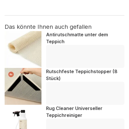
Nicht kategorisiert.
Das könnte Ihnen auch gefallen
Andere nicht kategorisierte Cookies sind solche, die
analysiert werden und noch keiner Kategorie zugeordnet
Antirutschmatte unter dem
wurden.
Teppich
Alle ablehnen
Meine Einstellungen speichern
Rutschfeste Teppichstopper (8
Stück)
Alle akzeptieren
Rug Cleaner Universeller
Teppichreiniger