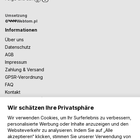
Umsetzung
©
Webtom.pl
Informationen
Über uns
Datenschutz
AGB
Impressum
Zahlung & Versand
GPSR-Verordnung
FAQ
Kontakt
Zusammenarbeit
Wir schätzen Ihre Privatsphäre
Für Blogger
B2B-Zusammenarbeit
Wir verwenden Cookies, um Ihr Surferlebnis zu verbessern,
Unsere Teppiche
personalisierte Werbung oder Inhalte anzuzeigen und den
Websiteverkehr zu analysieren. Indem Sie auf „Alle
Moderne Teppiche
akzeptieren“ klicken, stimmen Sie unserer Verwendung von