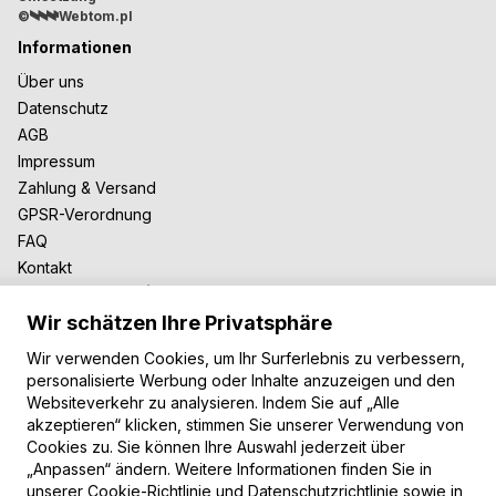
©
Webtom.pl
Informationen
Über uns
Datenschutz
AGB
Impressum
Zahlung & Versand
GPSR-Verordnung
FAQ
Kontakt
Zusammenarbeit
Wir schätzen Ihre Privatsphäre
Für Blogger
B2B-Zusammenarbeit
Wir verwenden Cookies, um Ihr Surferlebnis zu verbessern,
Unsere Teppiche
personalisierte Werbung oder Inhalte anzuzeigen und den
Websiteverkehr zu analysieren. Indem Sie auf „Alle
Moderne Teppiche
akzeptieren“ klicken, stimmen Sie unserer Verwendung von
Vintage Teppiche
Cookies zu. Sie können Ihre Auswahl jederzeit über
Shaggy Teppiche
„Anpassen“ ändern. Weitere Informationen finden Sie in
Kinderteppiche
unserer
Cookie-Richtlinie und Datenschutzrichtlinie
sowie in