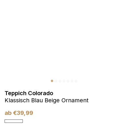
Präferenzen
Präferenz-Cookies ermöglichen es einer Website,
Informationen zu speichern, die die Art und Weise ändern,
wie die Website aussieht oder funktioniert, wie zum Beispiel
Ihre bevorzugte Sprache oder die Region, in der Sie sich
befinden.
Statistik
Statistik-Cookies helfen Website-Betreibern zu verstehen,
wie sich verschiedene Benutzer auf der Website verhalten,
indem sie anonyme Informationen sammeln und melden.
Teppich Colorado
Marketing
Klassisch Blau Beige Ornament
Marketing-Cookies werden verwendet, um Benutzer über
Websites hinweg zu verfolgen. Das Ziel ist es, Anzeigen
ab
€
39,99
anzuzeigen, die für den einzelnen Benutzer relevant und
ansprechend sind und somit wertvoller für Herausgeber und
Werbetreibende Dritter sind.