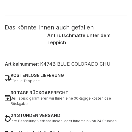
Nicht kategorisiert.
Das könnte Ihnen auch gefallen
Andere nicht kategorisierte Cookies sind solche, die
analysiert werden und noch keiner Kategorie zugeordnet
Antirutschmatte unter dem
wurden.
Teppich
Alle ablehnen
Artikelnummer:
K474B BLUE COLORADO CHU
Meine Einstellungen speichern
KOSTENLOSE LIEFERUNG
Alle akzeptieren
Für alle Teppiche
30 TAGE RÜCKGABERECHT
Bei Tapiso garantieren wir Ihnen eine 30-tägige kostenlose
Rückgabe
24 STUNDEN VERSAND
Ihre Bestellung verlässt unser Lager innerhalb von 24 Stunden