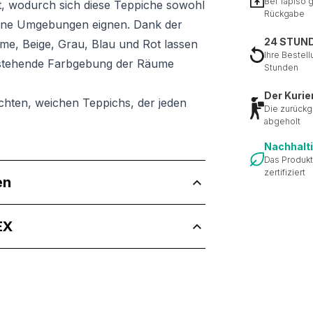
Bei Tapiso 
, wodurch sich diese Teppiche sowohl
Rückgabe
erne Umgebungen eignen. Dank der
24 STUN
e, Beige, Grau, Blau und Rot lassen
Ihre Bestell
 bestehende Farbgebung der Räume
Stunden
Der Kurie
chten, weichen Teppichs, der jeden
Die zurückg
abgeholt
Nachhalt
Das Produkt
zertifiziert
en
 Inhalte und Anzeigen zu personalisieren, um Funktionen für sozia
ffic zu analysieren. Außerdem geben wir Informationen über Ihre
 für soziale Medien, Werbung und Analysen weiter. Diese Partner k
EX
enführen, die Sie ihnen bereitgestellt haben oder die sie im Rahme