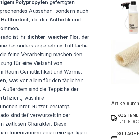
tigem Polypropylen
gefertigten
nsprechendes Aussehen, sondern auch
d
Haltbarkeit
, die der
Ästhetik
und
kommen.
ado ist ihr
dichter
,
weicher Flor,
der
eine besonders angenehme Trittfläche
d die feine Verarbeitung machen den
zung für eine Vielzahl von
em Raum Gemütlichkeit und Wärme.
gen
, was vor allem für den täglichen
t. Außerdem sind die Teppiche der
ifiziert
, was ihre
Artikelnum
ndheit ihrer Nutzer bestätigt.
ado sind tief verwurzelt in der
KOSTENL
Für alle Tep
en zeitlosen Charakter. Diese
ihen Innenräumen einen einzigartigen
30 TAGE