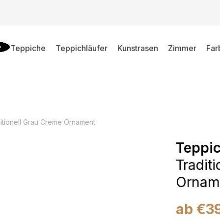
Teppiche
Teppichläufer
Kunstrasen
Zimmer
Far
itionell Grau Creme Ornament
Teppic
Tradit
Ornam
ab
€
3