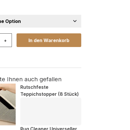
lorado Traditionell Grau Creme Ornament Menge
+
In den Warenkorb
te Ihnen auch gefallen
Rutschfeste
Teppichstopper (8 Stück)
Rug Cleaner Universeller