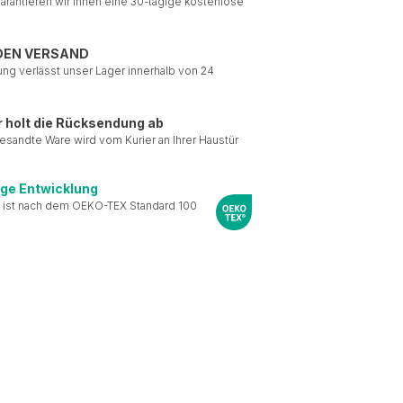
garantieren wir Ihnen eine 30-tägige kostenlose
DEN VERSAND
ung verlässt unser Lager innerhalb von 24
r holt die Rücksendung ab
esandte Ware wird vom Kurier an Ihrer Haustür
ige Entwicklung
 ist nach dem OEKO-TEX Standard 100
le Medien anbieten zu
 Verwendung unserer
önnen diese Informationen
n Ihrer Nutzung der