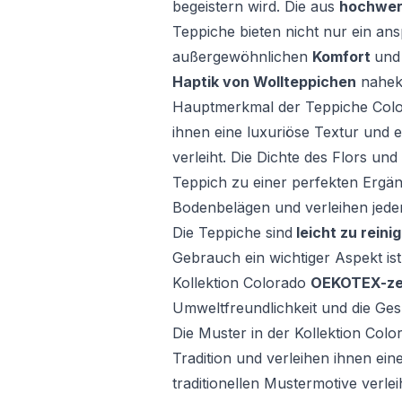
begeistern wird. Die aus
hochwer
Teppiche bieten nicht nur ein a
außergewöhnlichen
Komfort
un
Haptik von Wollteppichen
nahe
Hauptmerkmal der Teppiche Color
ihnen eine luxuriöse Textur und 
verleiht. Die Dichte des Flors un
Teppich zu einer perfekten Ergän
Bodenbelägen und verleihen jed
Die Teppiche sind
leicht zu reini
Gebrauch ein wichtiger Aspekt is
Kollektion Colorado
OEKOTEX-zert
Umweltfreundlichkeit und die Gesu
Die Muster in der Kollektion Color
Tradition und verleihen ihnen ein
traditionellen Mustermotive verle