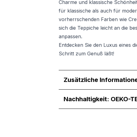
Charme und klassische Schönheit
für klassische als auch für mod
vorherrschenden Farben wie Crem
sich die Teppiche leicht an die
anpassen.
Entdecken Sie den Luxus eines di
Schritt zum Genuß läßt!
Zusätzliche Information
Wir verwenden Cookies, um
können und um unseren Tra
Website an unsere Partner
Nachhaltigkeit: OEKO-T
mit weiteren Daten zusamm
Dienste gesammelt haben.
Notwendig