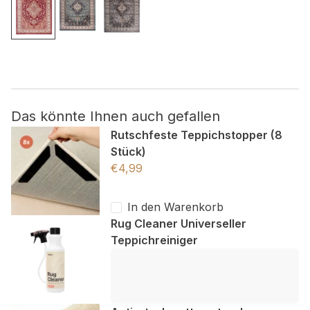
Nicht kategorisiert.
Andere nicht kategorisierte Cookies sind solche, die
analysiert werden und noch keiner Kategorie zugeordnet
wurden.
Das könnte Ihnen auch gefallen
Alle ablehnen
Rutschfeste Teppichstopper (8
Stück)
Meine Einstellungen speichern
€
4,99
Alle akzeptieren
In den Warenkorb
Rug Cleaner Universeller
Teppichreiniger