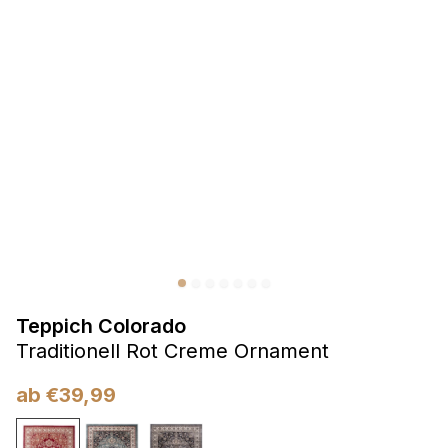
Präferenzen
Präferenz-Cookies ermöglichen es einer Website,
Informationen zu speichern, die die Art und Weise ändern,
wie die Website aussieht oder funktioniert, wie zum Beispiel
Ihre bevorzugte Sprache oder die Region, in der Sie sich
befinden.
Statistik
Statistik-Cookies helfen Website-Betreibern zu verstehen,
wie sich verschiedene Benutzer auf der Website verhalten,
indem sie anonyme Informationen sammeln und melden.
Teppich Colorado
Marketing
Traditionell Rot Creme Ornament
Marketing-Cookies werden verwendet, um Benutzer über
Websites hinweg zu verfolgen. Das Ziel ist es, Anzeigen
ab
€
39,99
anzuzeigen, die für den einzelnen Benutzer relevant und
ansprechend sind und somit wertvoller für Herausgeber und
Werbetreibende Dritter sind.