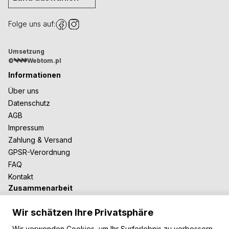
Folge uns auf:
Umsetzung
©
Webtom.pl
Informationen
Über uns
Datenschutz
AGB
Impressum
Zahlung & Versand
GPSR-Verordnung
FAQ
Kontakt
Zusammenarbeit
Für Blogger
Wir schätzen Ihre Privatsphäre
B2B-Zusammenarbeit
Unsere Teppiche
Wir verwenden Cookies, um Ihr Surferlebnis zu verbessern,