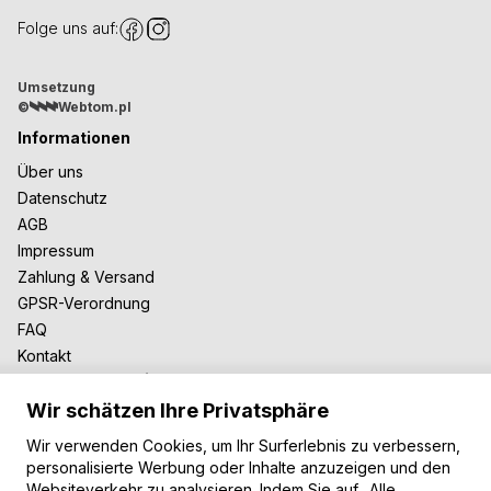
Folge uns auf:
Umsetzung
©
Webtom.pl
Informationen
Über uns
Datenschutz
AGB
Impressum
Zahlung & Versand
GPSR-Verordnung
FAQ
Kontakt
Zusammenarbeit
Wir schätzen Ihre Privatsphäre
Für Blogger
B2B-Zusammenarbeit
Wir verwenden Cookies, um Ihr Surferlebnis zu verbessern,
Unsere Teppiche
personalisierte Werbung oder Inhalte anzuzeigen und den
Websiteverkehr zu analysieren. Indem Sie auf „Alle