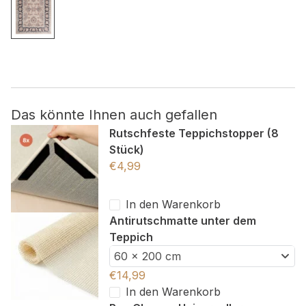
Nicht kategorisiert.
Andere nicht kategorisierte Cookies sind solche, die
analysiert werden und noch keiner Kategorie zugeordnet
wurden.
Das könnte Ihnen auch gefallen
Alle ablehnen
Rutschfeste Teppichstopper (8
Stück)
Meine Einstellungen speichern
€
4,99
Alle akzeptieren
In den Warenkorb
Antirutschmatte unter dem
Teppich
60 x 200 cm
€
14,99
In den Warenkorb