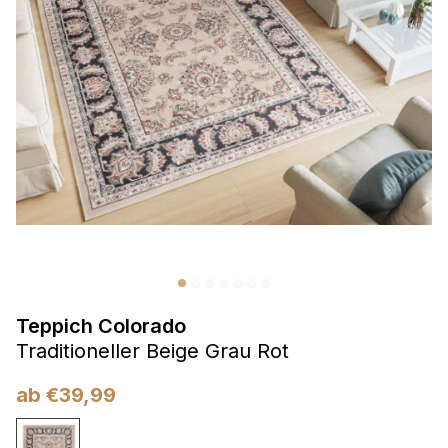
Präferenzen
Präferenz-Cookies ermöglichen es einer Website,
Informationen zu speichern, die die Art und Weise ändern,
wie die Website aussieht oder funktioniert, wie zum Beispiel
Ihre bevorzugte Sprache oder die Region, in der Sie sich
befinden.
Statistik
Statistik-Cookies helfen Website-Betreibern zu verstehen,
wie sich verschiedene Benutzer auf der Website verhalten,
indem sie anonyme Informationen sammeln und melden.
Teppich Colorado
Marketing
Traditioneller Beige Grau Rot
Marketing-Cookies werden verwendet, um Benutzer über
Websites hinweg zu verfolgen. Das Ziel ist es, Anzeigen
ab
€
39,99
anzuzeigen, die für den einzelnen Benutzer relevant und
ansprechend sind und somit wertvoller für Herausgeber und
Werbetreibende Dritter sind.