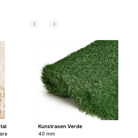
tal
Kunstrasen Verde
Kunst
are
40 mm
Braun