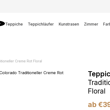
Teppiche
Teppichläufer
Kunstrasen
Zimmer
Far
tioneller Creme Rot Floral
Teppic
Tradit
Floral
ab
€
3