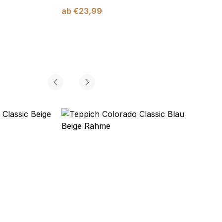
ab
€
23,99
ab
€
2