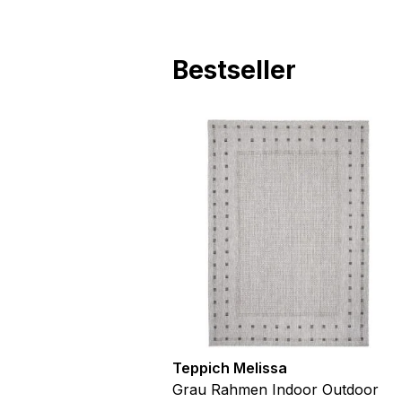
Bestseller
utdoor
Teppich Melissa
Blau Blätter
Grau Rahmen Indoor Outdoor