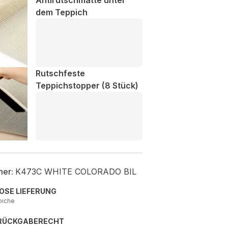
Antirutschmatte unter
dem Teppich
Rutschfeste
Teppichstopper (8 Stück)
mer:
K473C WHITE COLORADO BIL
OSE LIEFERUNG
piche
 RÜCKGABERECHT