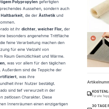
tigem Polypropylen
gefertigten
nsprechendes Aussehen, sondern auch
d
Haltbarkeit
, die der
Ästhetik
und
kommen.
ado ist ihr
dichter
,
weicher Flor,
der
eine besonders angenehme Trittfläche
d die feine Verarbeitung machen den
zung für eine Vielzahl von
em Raum Gemütlichkeit und Wärme.
gen
, was vor allem für den täglichen
t. Außerdem sind die Teppiche der
ifiziert
, was ihre
Artikelnum
ndheit ihrer Nutzer bestätigt.
ado sind tief verwurzelt in der
KOSTENL
Für alle Tep
en zeitlosen Charakter. Diese
ihen Innenräumen einen einzigartigen
30 TAGE