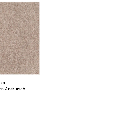
f der Website verhalten,
iel ist es, Anzeigen
ler für Herausgeber und
gorie zugeordnet wurden.
zza
Teppich Shine
Alle akzeptieren
n Antirutsch
Creme Grau Gold Abstrakt Eff
ab
€
39,99