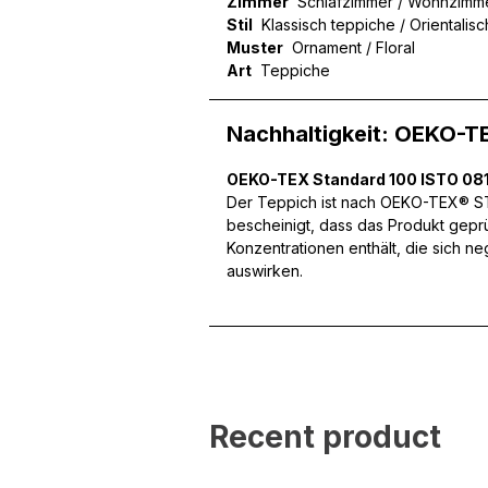
Zimmer
Schlafzimmer / Wohnzimm
Stil
Klassisch teppiche / Orientalis
Muster
Ornament / Floral
Wir verwenden Cookies, um
Art
Teppiche
können und um unseren Tra
Website an unsere Partner
mit weiteren Daten zusamm
Nachhaltigkeit: OEKO-T
Dienste gesammelt haben.
OEKO-TEX Standard 100 ISTO 081
Notwendig
Der Teppich ist nach OEKO-TEX® STA
bescheinigt, dass das Produkt gepr
Notwendige Cookies sind e
Konzentrationen enthält, die sich n
Beispiel das Bereitstellen
auswirken.
speichern keine persone
Präferenzen
Präferenz-Cookies ermögli
Website aussieht oder funk
Recent product
Statistik