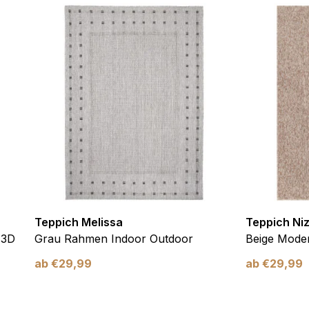
ebsite-Betreibern zu verstehen, wie sich verschiedene Benutzer au
ationen sammeln und melden.
verwendet, um Benutzer über Websites hinweg zu verfolgen. Das Z
inzelnen Benutzer relevant und ansprechend sind und somit wertvol
d.
.
te Cookies sind solche, die analysiert werden und noch keiner Kate
Teppich Melissa
Teppich Ni
Meine Einstellungen speichern
 3D
Grau Rahmen Indoor Outdoor
Beige Moder
ab
€
29,99
ab
€
29,99