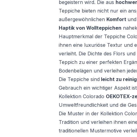
begeistern wird. Die aus
hochwer
Teppiche bieten nicht nur ein a
außergewöhnlichen
Komfort
un
Haptik von Wollteppichen
nahe
Hauptmerkmal der Teppiche Color
ihnen eine luxuriöse Textur und 
verleiht. Die Dichte des Flors un
Teppich zu einer perfekten Ergän
Bodenbelägen und verleihen jed
Die Teppiche sind
leicht zu reini
Gebrauch ein wichtiger Aspekt is
Kollektion Colorado
OEKOTEX-zert
Umweltfreundlichkeit und die Gesu
Die Muster in der Kollektion Color
Tradition und verleihen ihnen ein
traditionellen Mustermotive verle