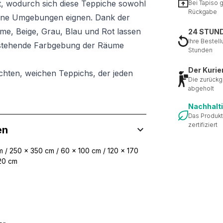
, wodurch sich diese Teppiche sowohl
Bei Tapiso 
Rückgabe
erne Umgebungen eignen. Dank der
e, Beige, Grau, Blau und Rot lassen
24 STUN
Ihre Bestell
 bestehende Farbgebung der Räume
Stunden
Der Kurie
chten, weichen Teppichs, der jeden
Die zurückg
abgeholt
Nachhalt
Das Produkt
zertifiziert
en
 / 250 x 350 cm / 60 x 100 cm / 120 x 170
220 cm