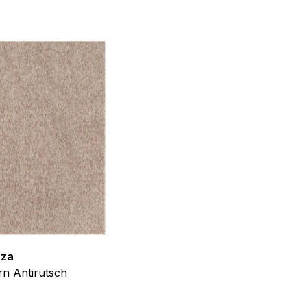
f der Website verhalten,
iel ist es, Anzeigen
ler für Herausgeber und
gorie zugeordnet wurden.
Alle akzeptieren
zza
Teppich Shine
n Antirutsch
Creme Grau Gold Abstrakt Eff
ab
€
39,99