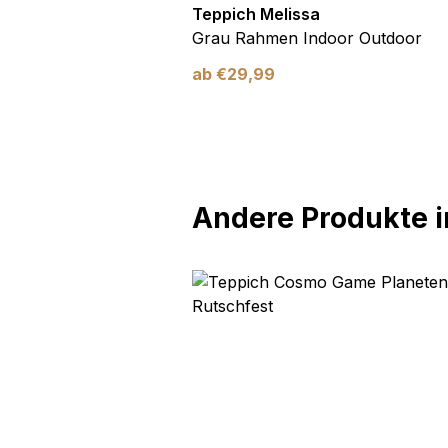
utdoor
Teppich Melissa
Blau Blätter
Grau Rahmen Indoor Outdoor
ab
€
29,99
Andere Produkte in