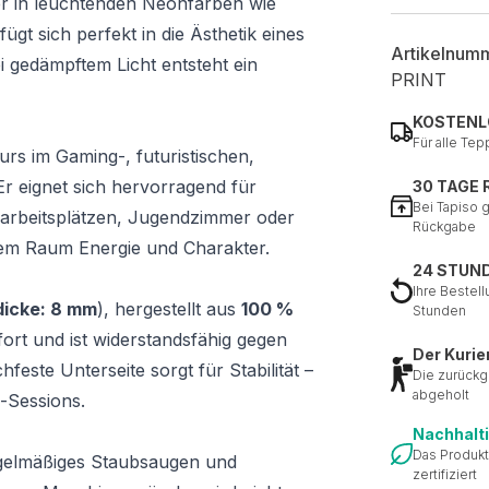
er in leuchtenden Neonfarben wie
ügt sich perfekt in die Ästhetik eines
Artikelnum
 gedämpftem Licht entsteht ein
PRINT
KOSTENL
Für alle Tep
urs im Gaming-, futuristischen,
r eignet sich hervorragend für
30 TAGE
Bei Tapiso 
arbeitsplätzen, Jugendzimmer oder
Rückgabe
dem Raum Energie und Charakter.
24 STUN
Ihre Bestell
icke: 8 mm
), hergestellt aus
100 %
Stunden
ort und ist widerstandsfähig gegen
Der Kurie
feste Unterseite sorgt für Stabilität –
Die zurückg
abgeholt
-Sessions.
Nachhalt
Das Produkt
gelmäßiges Staubsaugen und
zertifiziert