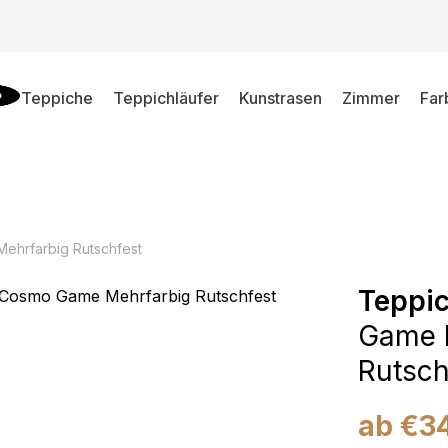
Teppiche
Teppichläufer
Kunstrasen
Zimmer
Far
ehrfarbig Rutschfest
Teppi
Game 
Rutsch
ab
€
3