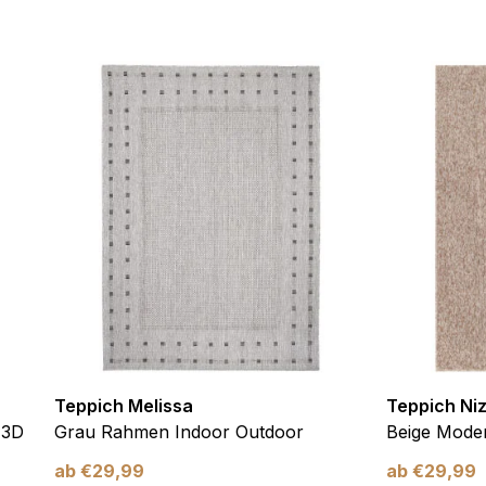
ebsite-Betreibern zu verstehen, wie sich verschiedene Benutzer au
ationen sammeln und melden.
verwendet, um Benutzer über Websites hinweg zu verfolgen. Das Z
inzelnen Benutzer relevant und ansprechend sind und somit wertvol
d.
.
te Cookies sind solche, die analysiert werden und noch keiner Kate
Meine Einstellungen speichern
Teppich Melissa
Teppich Ni
 3D
Grau Rahmen Indoor Outdoor
Beige Moder
ab
€
29,99
ab
€
29,99