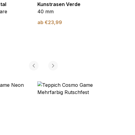
tal
Kunstrasen Verde
Kunst
are
40 mm
Braun
ab
€
23,99
ab
€
2