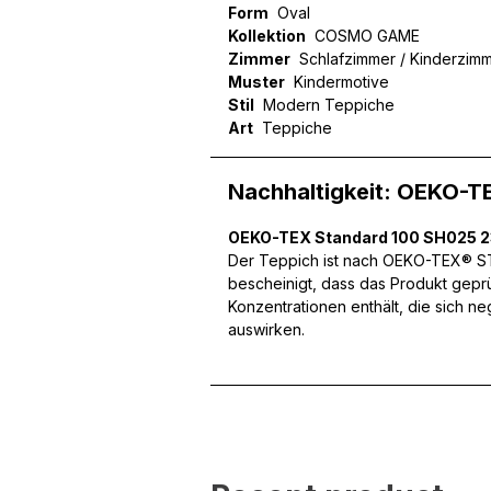
Form
Oval
Kollektion
COSMO GAME
Zimmer
Schlafzimmer / Kinderzim
Wir verwenden Cookies, um
Muster
Kindermotive
können und um unseren Tra
Stil
Modern Teppiche
Website an unsere Partner
Art
Teppiche
mit weiteren Daten zusamm
Dienste gesammelt haben.
Nachhaltigkeit: OEKO-T
Notwendig
OEKO-TEX Standard 100 SH025 
Der Teppich ist nach OEKO-TEX® STA
Notwendige Cookies sind e
bescheinigt, dass das Produkt gepr
Beispiel das Bereitstellen
Konzentrationen enthält, die sich n
speichern keine persone
auswirken.
Präferenzen
Präferenz-Cookies ermögli
Website aussieht oder funk