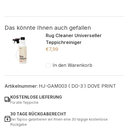
Nicht kategorisiert.
Andere nicht kategorisierte Cookies sind solche, die
Das könnte Ihnen auch gefallen
analysiert werden und noch keiner Kategorie zugeordnet
Rug Cleaner Universeller
wurden.
Teppichreiniger
€
7,99
Alle ablehnen
In den Warenkorb
Meine Einstellungen speichern
Alle akzeptieren
Artikelnummer:
HJ-GAM003 ( DO-3 ) DOVE PRINT
KOSTENLOSE LIEFERUNG
Für alle Teppiche
30 TAGE RÜCKGABERECHT
Bei Tapiso garantieren wir Ihnen eine 30-tägige kostenlose
Rückgabe