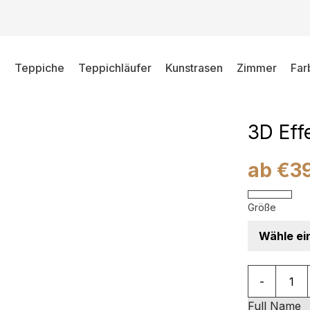
ige Abstrakt Linien 3D Effekt
Teppiche
Teppichläufer
Kunstrasen
Zimmer
Far
Teppic
Blue B
3D Eff
ab
€
3
Größe
Teppich Cry
-