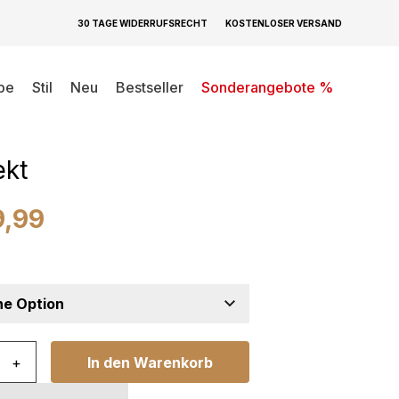
30 TAGE WIDERRUFSRECHT
KOSTENLOSER VERSAND
be
Stil
Neu
Bestseller
Sonderangebote %
h Crystal
eige Abstrakt Linien
ekt
9,99
stal Blue Beige Abstrakt Linien 3D Effekt Menge
+
In den Warenkorb