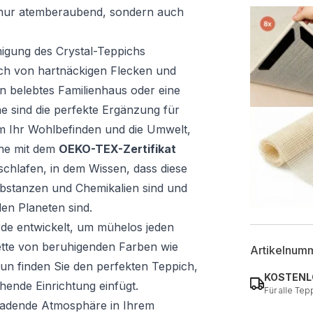
t nur atemberaubend, sondern auch
inigung des Crystal-Teppichs
sich von hartnäckigen Flecken und
n belebtes Familienhaus oder eine
e sind die perfekte Ergänzung für
 Ihr Wohlbefinden und die Umwelt,
che mit dem
OEKO-TEX-Zertifikat
schlafen, in dem Wissen, dass diese
ubstanzen und Chemikalien sind und
den Planeten sind.
rde entwickelt, um mühelos jeden
ette von beruhigenden Farben wie
Artikelnum
un finden Sie den perfekten Teppich,
KOSTENL
hende Einrichtung einfügt.
Für alle Tep
ladende Atmosphäre in Ihrem