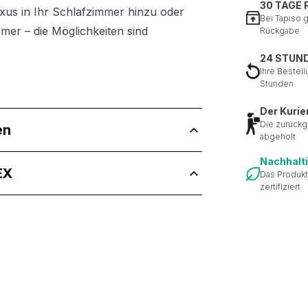
30 TAGE
us in Ihr Schlafzimmer hinzu oder
Bei Tapiso 
mer – die Möglichkeiten sind
Rückgabe
24 STUN
Ihre Bestell
Stunden
Der Kurie
Die zurückg
en
abgeholt
Nachhalt
EX
Das Produkt
zertifiziert