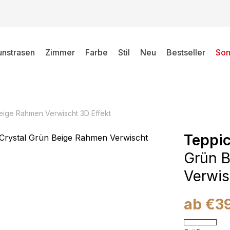
unstrasen
Zimmer
Farbe
Stil
Neu
Bestseller
Son
eige Rahmen Verwischt 3D Effekt
Teppic
Grün 
Verwis
ab
€
3