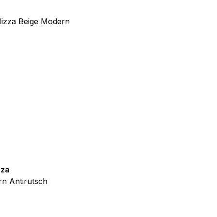
f der Website verhalten,
iel ist es, Anzeigen
ler für Herausgeber und
gorie zugeordnet wurden.
zza
Teppich Shine
Alle akzeptieren
n Antirutsch
Creme Grau Gold Abstrakt Eff
ab
€
39,99