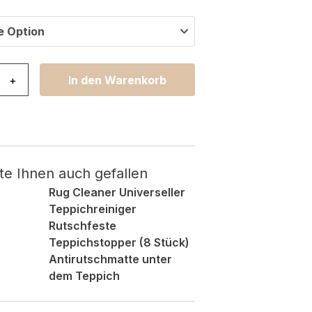
e Option
stal Grün Beige Rahmen Verwischt 3D Effekt Menge
+
In den Warenkorb
te Ihnen auch gefallen
Rug Cleaner Universeller
Teppichreiniger
Rutschfeste
Teppichstopper (8 Stück)
Antirutschmatte unter
dem Teppich