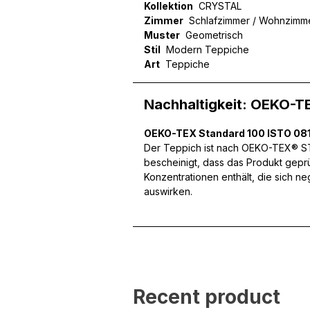
Kollektion
CRYSTAL
Zimmer
Schlafzimmer / Wohnzimm
Muster
Geometrisch
Stil
Modern Teppiche
Wir verwenden Cookies, um
Art
Teppiche
können und um unseren Tra
Website an unsere Partner
mit weiteren Daten zusamm
Nachhaltigkeit: OEKO-T
Dienste gesammelt haben.
OEKO-TEX Standard 100 ISTO 081
Notwendig
Der Teppich ist nach OEKO-TEX® STA
bescheinigt, dass das Produkt gepr
Notwendige Cookies sind e
Konzentrationen enthält, die sich n
Beispiel das Bereitstellen
auswirken.
speichern keine persone
Präferenzen
Präferenz-Cookies ermögli
Website aussieht oder funk
Recent product