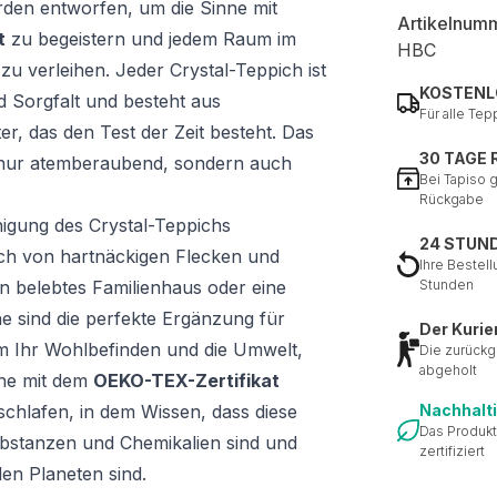
den entworfen, um die Sinne mit
Artikelnum
t
zu begeistern und jedem Raum im
HBC
 verleihen. Jeder Crystal-Teppich ist
KOSTENL
d Sorgfalt und besteht aus
Für alle Tep
, das den Test der Zeit besteht. Das
30 TAGE
t nur atemberaubend, sondern auch
Bei Tapiso 
Rückgabe
inigung des Crystal-Teppichs
24 STUN
sich von hartnäckigen Flecken und
Ihre Bestell
n belebtes Familienhaus oder eine
Stunden
e sind die perfekte Ergänzung für
Der Kurie
 Ihr Wohlbefinden und die Umwelt,
Die zurückg
abgeholt
che mit dem
OEKO-TEX-Zertifikat
schlafen, in dem Wissen, dass diese
Nachhalt
Das Produkt
ubstanzen und Chemikalien sind und
zertifiziert
den Planeten sind.