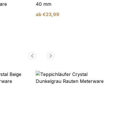
are
40 mm
Braun
ab
€
23,99
ab
€
2