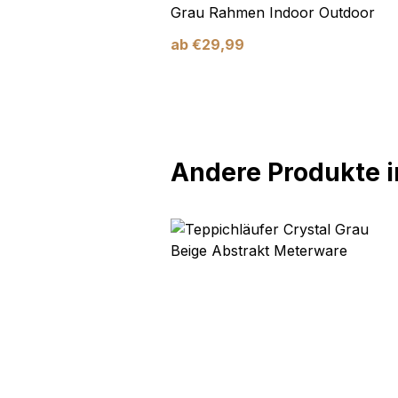
Blau Blätter
Grau Rahmen Indoor Outdoor
ab
€
29,99
Andere Produkte in