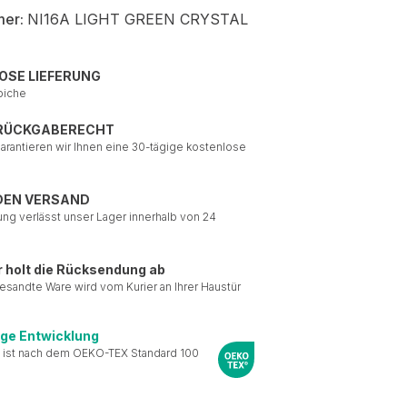
mer:
NI16A LIGHT GREEN CRYSTAL
OSE LIEFERUNG
piche
 RÜCKGABERECHT
garantieren wir Ihnen eine 30-tägige kostenlose
DEN VERSAND
ung verlässt unser Lager innerhalb von 24
r holt die Rücksendung ab
esandte Ware wird vom Kurier an Ihrer Haustür
ige Entwicklung
 ist nach dem OEKO-TEX Standard 100