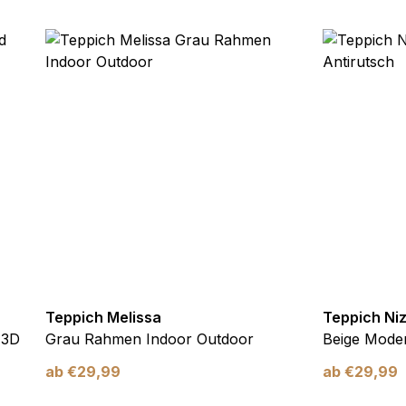
ebsite-Betreibern zu verstehen, wie sich verschiedene Benutzer au
ationen sammeln und melden.
verwendet, um Benutzer über Websites hinweg zu verfolgen. Das Z
inzelnen Benutzer relevant und ansprechend sind und somit wertvol
d.
.
te Cookies sind solche, die analysiert werden und noch keiner Kate
Teppich Melissa
Teppich Ni
Meine Einstellungen speichern
 3D
Grau Rahmen Indoor Outdoor
Beige Moder
ab
€
29,99
ab
€
29,99