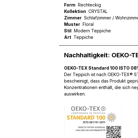
Form
Rechteckig
Kollektion
CRYSTAL
Zimmer
Schlafzimmer / Wohnzimm
Muster
Floral
Wir verwenden Cookies, um
Stil
Modern Teppiche
können und um unseren Tra
Art
Teppiche
Website an unsere Partner
mit weiteren Daten zusamm
Nachhaltigkeit: OEKO-T
Dienste gesammelt haben.
OEKO-TEX Standard 100 ISTO 081
Notwendig
Der Teppich ist nach OEKO-TEX® STA
bescheinigt, dass das Produkt gepr
Notwendige Cookies sind e
Konzentrationen enthält, die sich n
Beispiel das Bereitstellen
auswirken.
speichern keine persone
Präferenzen
Präferenz-Cookies ermögli
Website aussieht oder funk