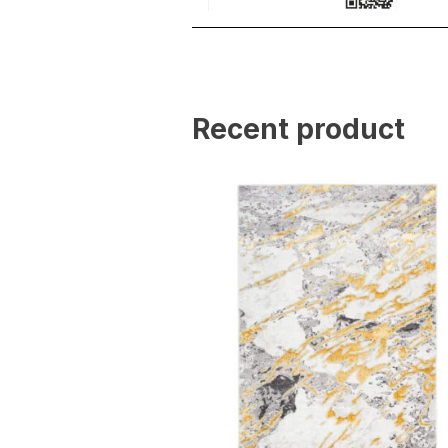
Statistik
Statistik-Cookies helfen W
indem sie anonyme Inform
Recent product
Marketing
Marketing-Cookies werden 
anzuzeigen, die für den e
Werbetreibende Dritter sin
Nicht kategorisiert
Andere nicht kategorisier
Alle ablehnen