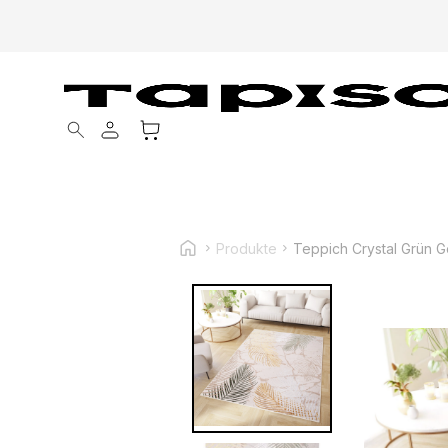
Products search
Produkte
Teppich Crystal Grün G