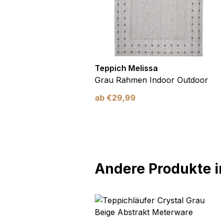
utdoor
Teppich Melissa
Blau Blätter
Grau Rahmen Indoor Outdoor
ab
€
29,99
Andere Produkte in