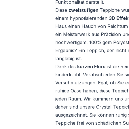
Funktionalität darstellt.
Diese
zweistufigen
Teppiche wur
einem hypnotisierenden
3D Effek
Haus einen Hauch von Reichtum zu
ein Meisterwerk aus Präzision un
hochwertigem, 100%igem Polyester
Ergebnis? Ein Teppich, der nich
langlebig ist.
Dank des
kurzen Flors
ist die Re
kinderleicht. Verabschieden Sie 
Verschmutzungen. Egal, ob Sie ei
ruhige Oase haben, diese Teppich
jeden Raum. Wir kümmern uns um
daher sind unsere Crystal-Teppi
ausgezeichnet. Sie können ruhig 
Teppiche frei von schädlichen S