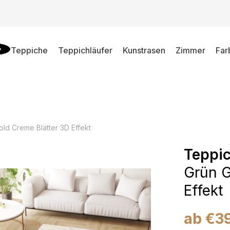
Teppiche
Teppichläufer
Kunstrasen
Zimmer
Far
old Creme Blätter 3D Effekt
Teppic
Grün G
Effekt
ab
€
3