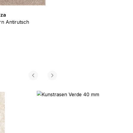
zza
Teppich Shine
n Antirutsch
Creme Grau Gold Abstrakt Eff
ab
€
39,99