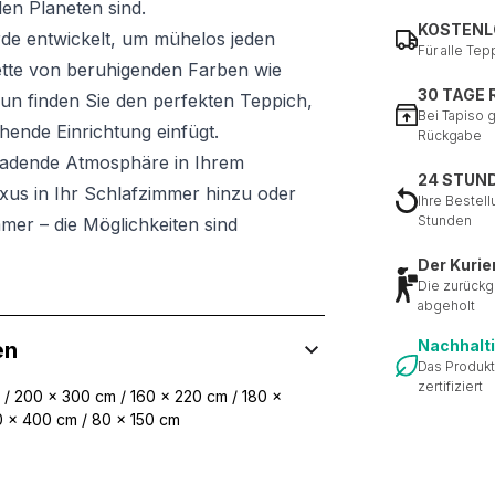
den Planeten sind.
KOSTENL
rde entwickelt, um mühelos jeden
Für alle Tep
ette von beruhigenden Farben wie
30 TAGE
un finden Sie den perfekten Teppich,
Bei Tapiso 
hende Einrichtung einfügt.
Rückgabe
ladende Atmosphäre in Ihrem
24 STUN
us in Ihr Schlafzimmer hinzu oder
Ihre Bestell
Stunden
mer – die Möglichkeiten sind
Der Kurie
Die zurückg
abgeholt
Nachhalt
en
Das Produkt
zertifiziert
 / 200 x 300 cm / 160 x 220 cm / 180 x
0 x 400 cm / 80 x 150 cm