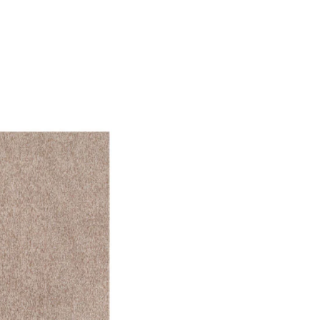
f der Website verhalten,
iel ist es, Anzeigen
ler für Herausgeber und
gorie zugeordnet wurden.
Alle akzeptieren