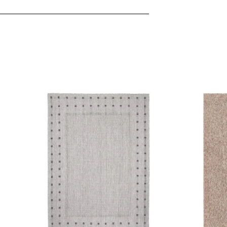
ebsite-Betreibern zu verstehen, wie sich verschiedene Benutzer au
ationen sammeln und melden.
verwendet, um Benutzer über Websites hinweg zu verfolgen. Das Z
inzelnen Benutzer relevant und ansprechend sind und somit wertvol
d.
.
te Cookies sind solche, die analysiert werden und noch keiner Kate
Meine Einstellungen speichern