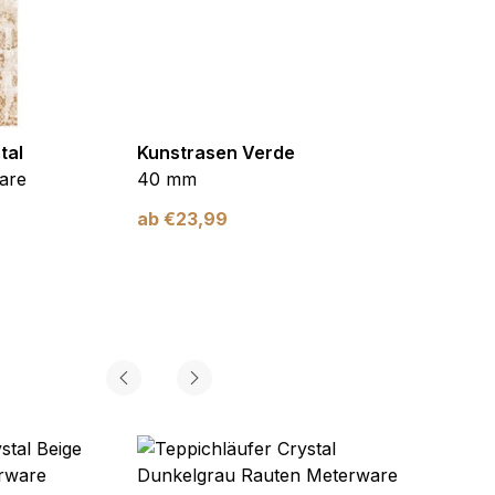
tal
Kunstrasen Verde
Kunst
are
40 mm
Braun
ab
€
23,99
ab
€
2