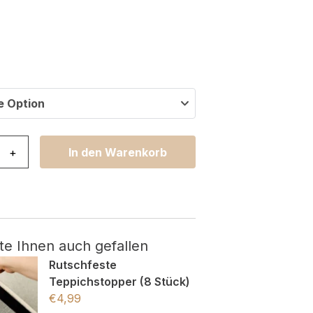
e Option
stal Hellgrau Beige Geometrisch 3D Effekt Menge
+
In den Warenkorb
te Ihnen auch gefallen
Rutschfeste
Teppichstopper (8 Stück)
€
4,99