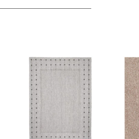
ebsite-Betreibern zu verstehen, wie sich verschiedene Benutzer au
ationen sammeln und melden.
verwendet, um Benutzer über Websites hinweg zu verfolgen. Das Z
inzelnen Benutzer relevant und ansprechend sind und somit wertvol
d.
.
te Cookies sind solche, die analysiert werden und noch keiner Kate
Meine Einstellungen speichern