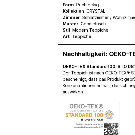
Form
Rechteckig
Kollektion
CRYSTAL
Zimmer
Schlafzimmer / Wohnzimm
Muster
Geometrisch
Wir verwenden Cookies, um
Stil
Modern Teppiche
können und um unseren Tra
Art
Teppiche
Website an unsere Partner
mit weiteren Daten zusamm
Nachhaltigkeit: OEKO-T
Dienste gesammelt haben.
OEKO-TEX Standard 100 ISTO 081
Notwendig
Der Teppich ist nach OEKO-TEX® STA
bescheinigt, dass das Produkt gepr
Notwendige Cookies sind e
Konzentrationen enthält, die sich n
Beispiel das Bereitstellen
auswirken.
speichern keine persone
Präferenzen
Präferenz-Cookies ermögli
Website aussieht oder funk