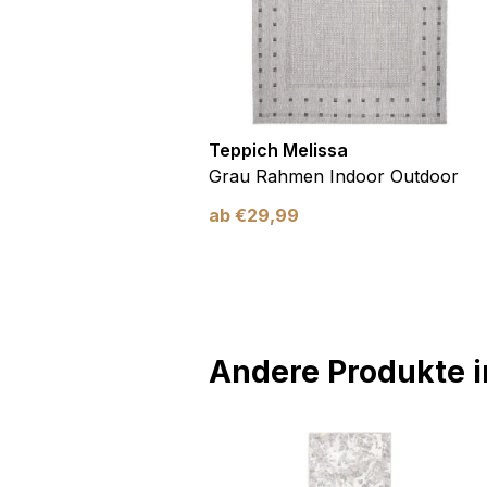
utdoor
Teppich Melissa
Blau Blätter
Grau Rahmen Indoor Outdoor
ab
€
29,99
Andere Produkte in