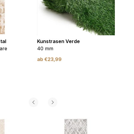
tal
Kunstrasen Verde
Kunst
are
40 mm
Braun
ab
€
23,99
ab
€
2