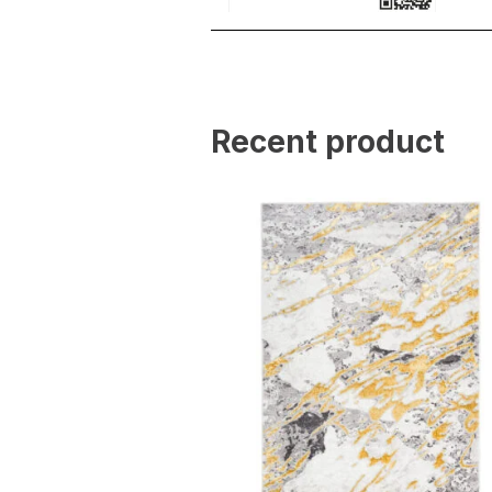
Statistik
Statistik-Cookies helfen W
indem sie anonyme Inform
Recent product
Marketing
Marketing-Cookies werden 
anzuzeigen, die für den e
Werbetreibende Dritter sin
Nicht kategorisiert
Andere nicht kategorisier
Alle ablehnen