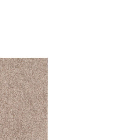
f der Website verhalten,
iel ist es, Anzeigen
ler für Herausgeber und
gorie zugeordnet wurden.
Alle akzeptieren