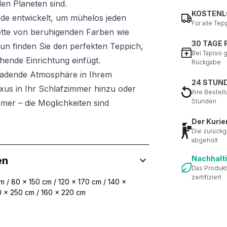
den Planeten sind.
KOSTENL
rde entwickelt, um mühelos jeden
Für alle Tep
ette von beruhigenden Farben wie
30 TAGE
un finden Sie den perfekten Teppich,
Bei Tapiso 
hende Einrichtung einfügt.
Rückgabe
ladende Atmosphäre in Ihrem
24 STUN
us in Ihr Schlafzimmer hinzu oder
Ihre Bestell
Stunden
mer – die Möglichkeiten sind
Der Kurie
Die zurückg
abgeholt
Nachhalt
en
Das Produkt
zertifiziert
 / 80 x 150 cm / 120 x 170 cm / 140 x
0 x 250 cm / 160 x 220 cm