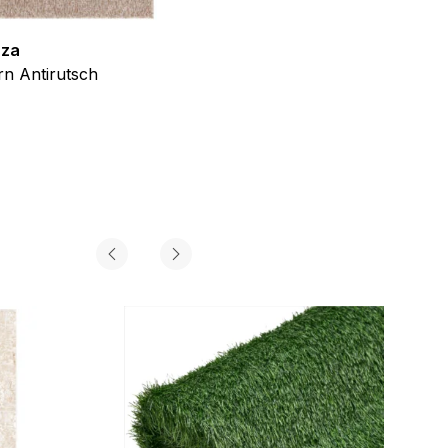
zza
Teppich Shine
n Antirutsch
Creme Grau Gold Abstrakt Eff
ab
€
39,99