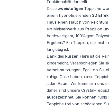
Funktionalität darstellt.
Diese
zweistufigen
Teppiche wur
einem hypnotisierenden
3D Effek
Haus einen Hauch von Reichtum zu
ein Meisterwerk aus Präzision un
hochwertigem, 100%igem Polyester
Ergebnis? Ein Teppich, der nich
langlebig ist.
Dank des
kurzen Flors
ist die Re
kinderleicht. Verabschieden Sie 
Verschmutzungen. Egal, ob Sie ei
ruhige Oase haben, diese Teppich
jeden Raum. Wir kümmern uns um
daher sind unsere Crystal-Teppi
ausgezeichnet. Sie können ruhig 
Teppiche frei von schädlichen S