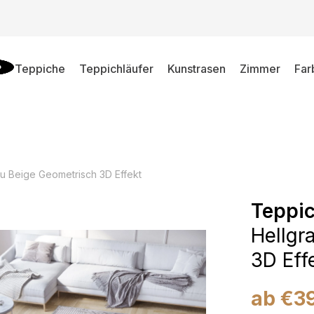
Teppiche
Teppichläufer
Kunstrasen
Zimmer
Far
au Beige Geometrisch 3D Effekt
Teppic
Hellgr
3D Eff
ab
€
3