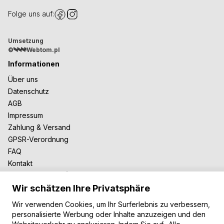
Folge uns auf:
Umsetzung
©
Webtom.pl
Informationen
Über uns
Datenschutz
AGB
Impressum
Zahlung & Versand
GPSR-Verordnung
FAQ
Kontakt
Zusammenarbeit
Wir schätzen Ihre Privatsphäre
Für Blogger
B2B-Zusammenarbeit
Wir verwenden Cookies, um Ihr Surferlebnis zu verbessern,
Unsere Teppiche
personalisierte Werbung oder Inhalte anzuzeigen und den