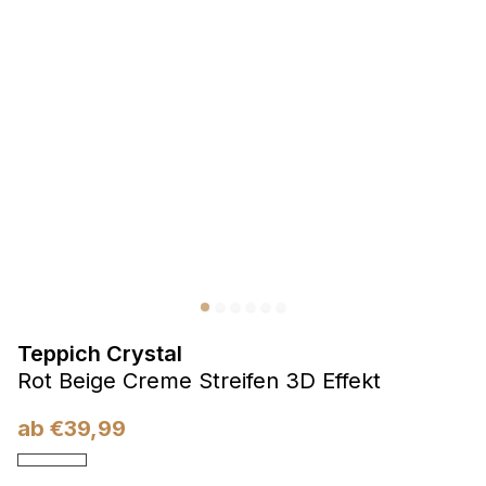
Präferenzen
Präferenz-Cookies ermöglichen es einer Website,
Informationen zu speichern, die die Art und Weise ändern,
wie die Website aussieht oder funktioniert, wie zum Beispiel
Ihre bevorzugte Sprache oder die Region, in der Sie sich
befinden.
Statistik
Statistik-Cookies helfen Website-Betreibern zu verstehen,
wie sich verschiedene Benutzer auf der Website verhalten,
indem sie anonyme Informationen sammeln und melden.
Teppich Crystal
Marketing
Rot Beige Creme Streifen 3D Effekt
Marketing-Cookies werden verwendet, um Benutzer über
Websites hinweg zu verfolgen. Das Ziel ist es, Anzeigen
ab
€
39,99
anzuzeigen, die für den einzelnen Benutzer relevant und
ansprechend sind und somit wertvoller für Herausgeber und
Werbetreibende Dritter sind.