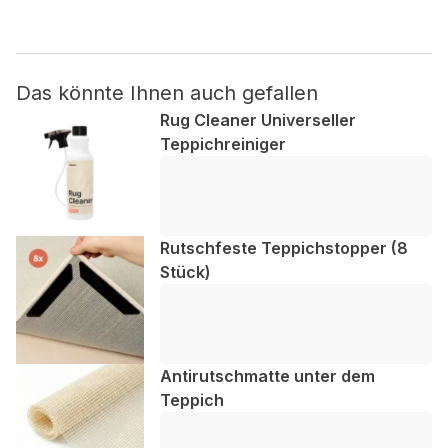
Nicht kategorisiert.
Das könnte Ihnen auch gefallen
Andere nicht kategorisierte Cookies sind solche, die
analysiert werden und noch keiner Kategorie zugeordnet
Rug Cleaner Universeller
wurden.
Teppichreiniger
Alle ablehnen
Meine Einstellungen speichern
Rutschfeste Teppichstopper (8
Stück)
Alle akzeptieren
Antirutschmatte unter dem
Teppich