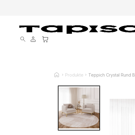
Products search
Produkte
Teppich Crystal Rund B