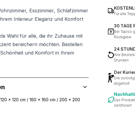
KOSTENL
Wohnzimmer, Esszimmer, Schlafzimmer
Für alle Tep
 Ihrem Interieur Eleganz und Komfort
30 TAGE
Bei Tapiso 
kte Wahl für alle, die ihr Zuhause mit
Rückgabe
kzent bereichern möchten. Bestellen
24 STUN
 Schönheit und Komfort in Ihrem
Ihre Bestell
Stunden
Der Kurie
Die zurückg
abgeholt
en
Nachhalt
 120 x 120 cm / 160 x 160 cm / 200 x 200
Das Produkt
zertifiziert