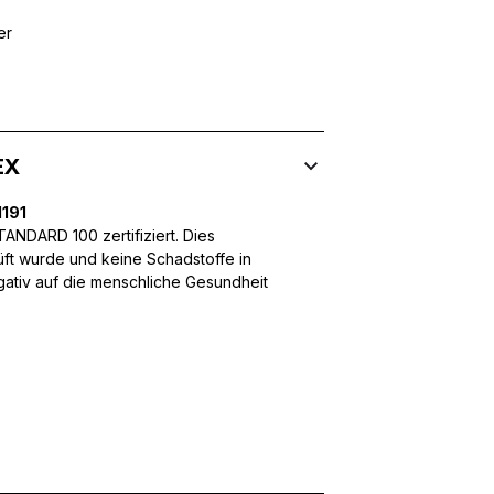
er
 Inhalte und Anzeigen zu personalisieren, um Funktionen für sozia
ffic zu analysieren. Außerdem geben wir Informationen über Ihre
 für soziale Medien, Werbung und Analysen weiter. Diese Partner k
EX
enführen, die Sie ihnen bereitgestellt haben oder die sie im Rahme
191
NDARD 100 zertifiziert. Dies
üft wurde und keine Schadstoffe in
egativ auf die menschliche Gesundheit
rforderlich, um die grundlegenden Funktionen dieser Website zu 
 eines sicheren Log-ins oder das Anpassen Ihrer Zustimmungseinste
nbezogenen Daten.
chen es einer Website, Informationen zu speichern, die die Art und
tioniert, wie zum Beispiel Ihre bevorzugte Sprache oder die Region,