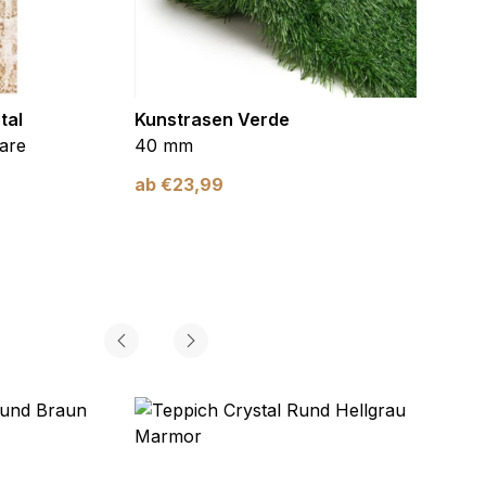
tal
Kunstrasen Verde
Kunst
are
40 mm
Braun
ab
€
23,99
ab
€
2