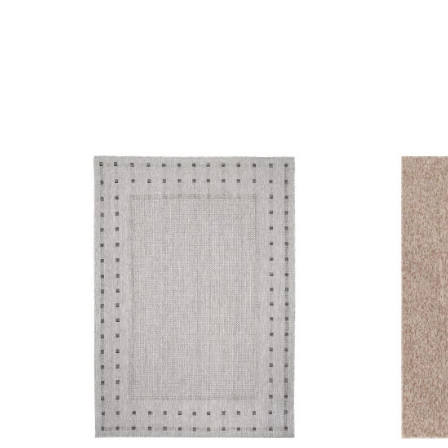
ebsite-Betreibern zu verstehen, wie sich verschiedene Benutzer au
ationen sammeln und melden.
verwendet, um Benutzer über Websites hinweg zu verfolgen. Das Z
inzelnen Benutzer relevant und ansprechend sind und somit wertvol
d.
.
te Cookies sind solche, die analysiert werden und noch keiner Kate
Meine Einstellungen speichern