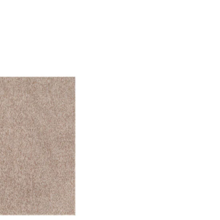
f der Website verhalten,
iel ist es, Anzeigen
ler für Herausgeber und
gorie zugeordnet wurden.
Alle akzeptieren