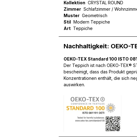
Kollektion
CRYSTAL ROUND
Zimmer
Schlafzimmer / Wohnzimm
Muster
Geometrisch
Stil
Modern Teppiche
Art
Teppiche
Wir verwenden Cookies, um
können und um unseren Tra
Website an unsere Partner
Nachhaltigkeit: OEKO-T
mit weiteren Daten zusamm
Dienste gesammelt haben.
OEKO-TEX Standard 100 ISTO 081
Der Teppich ist nach OEKO-TEX® STA
Notwendig
bescheinigt, dass das Produkt gepr
Konzentrationen enthält, die sich n
Notwendige Cookies sind e
auswirken.
Beispiel das Bereitstellen
speichern keine persone
Präferenzen
Präferenz-Cookies ermögli
Website aussieht oder funk