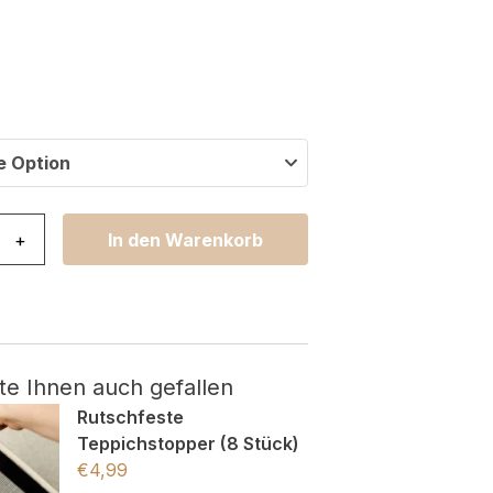
e Option
ystal Rund Beige Braun Creme Streifen Menge
+
In den Warenkorb
te Ihnen auch gefallen
Rutschfeste
Teppichstopper (8 Stück)
€
4,99