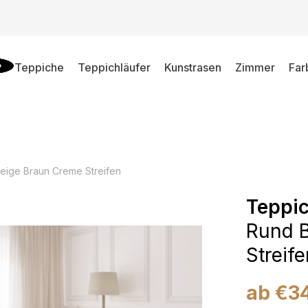
Teppiche
Teppichläufer
Kunstrasen
Zimmer
Far
eige Braun Creme Streifen
Teppic
Rund 
Streif
ab
€
3