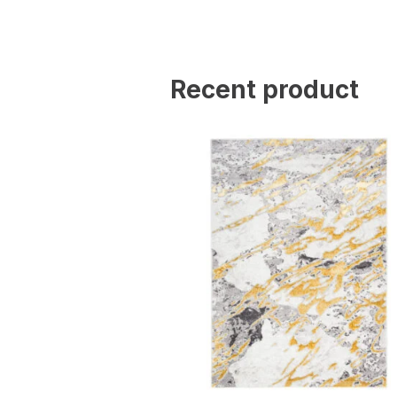
Statistik
Statistik-Cookies helfen W
indem sie anonyme Inform
Recent product
Marketing
Marketing-Cookies werden 
anzuzeigen, die für den e
Werbetreibende Dritter sin
Nicht kategorisiert
Andere nicht kategorisier
Alle ablehnen