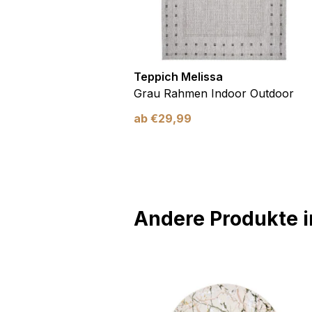
utdoor
Teppich Melissa
Blau Blätter
Grau Rahmen Indoor Outdoor
ab
€
29,99
Andere Produkte in