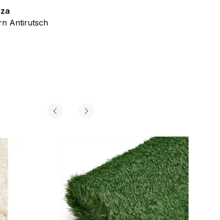
zza
Teppich Shine
n Antirutsch
Creme Grau Gold Abstrakt Eff
ab
€
39,99