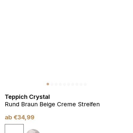
Präferenzen
Präferenz-Cookies ermöglichen es einer Website,
Informationen zu speichern, die die Art und Weise ändern,
wie die Website aussieht oder funktioniert, wie zum Beispiel
Ihre bevorzugte Sprache oder die Region, in der Sie sich
befinden.
Statistik
Statistik-Cookies helfen Website-Betreibern zu verstehen,
wie sich verschiedene Benutzer auf der Website verhalten,
indem sie anonyme Informationen sammeln und melden.
Teppich Crystal
Marketing
Rund Braun Beige Creme Streifen
Marketing-Cookies werden verwendet, um Benutzer über
Websites hinweg zu verfolgen. Das Ziel ist es, Anzeigen
ab
€
34,99
anzuzeigen, die für den einzelnen Benutzer relevant und
ansprechend sind und somit wertvoller für Herausgeber und
Werbetreibende Dritter sind.