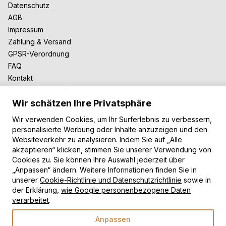
Datenschutz
AGB
Impressum
Zahlung & Versand
GPSR-Verordnung
FAQ
Kontakt
Zusammenarbeit
Wir schätzen Ihre Privatsphäre
Für Blogger
B2B-Zusammenarbeit
Wir verwenden Cookies, um Ihr Surferlebnis zu verbessern,
Unsere Teppiche
personalisierte Werbung oder Inhalte anzuzeigen und den
Websiteverkehr zu analysieren. Indem Sie auf „Alle
Moderne Teppiche
akzeptieren“ klicken, stimmen Sie unserer Verwendung von
Vintage Teppiche
Cookies zu. Sie können Ihre Auswahl jederzeit über
Shaggy Teppiche
„Anpassen“ ändern. Weitere Informationen finden Sie in
unserer
Cookie-Richtlinie und Datenschutzrichtlinie
sowie in
Kinderteppiche
der Erklärung,
wie Google personenbezogene Daten
Zahlungsarten
verarbeitet
.
Anpassen