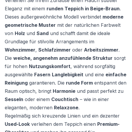
Verleihen Sie Ihrem Zuhause einen Hauch subtiler
Eleganz mit einem
runden Teppich in Beige-Braun
.
Dieses außergewöhnliche Modell verbindet
moderne
geometrische Muster
mit der natürlichen Farbwelt
von
Holz
und
Sand
und schafft damit die ideale
Grundlage für stilvolle Arrangements im
Wohnzimmer
,
Schlafzimmer
oder
Arbeitszimmer
.
Die
weiche, angenehm anzufühlende Struktur
sorgt
für hohen
Nutzungskomfort
, während sorgfältig
ausgewählte
Fasern
Langlebigkeit
und eine
einfache
Reinigung
garantieren. Die
runde Form
entspannt den
Raum optisch, bringt
Harmonie
und passt perfekt zu
Sesseln
oder einem
Couchtisch
– wie in einer
eleganten, modernen
Relaxzone
.
Regelmäßig sich kreuzende Linien und ein dezenter
Used-Look
verleihen dem Teppich einen
Premium-