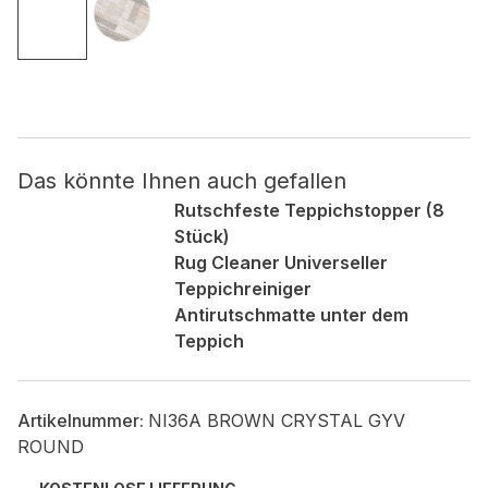
Nicht kategorisiert.
Andere nicht kategorisierte Cookies sind solche, die
analysiert werden und noch keiner Kategorie zugeordnet
wurden.
Das könnte Ihnen auch gefallen
Rutschfeste Teppichstopper (8
Alle ablehnen
Stück)
Meine Einstellungen speichern
Rug Cleaner Universeller
Teppichreiniger
Alle akzeptieren
Antirutschmatte unter dem
Teppich
Artikelnummer:
NI36A BROWN CRYSTAL GYV
ROUND